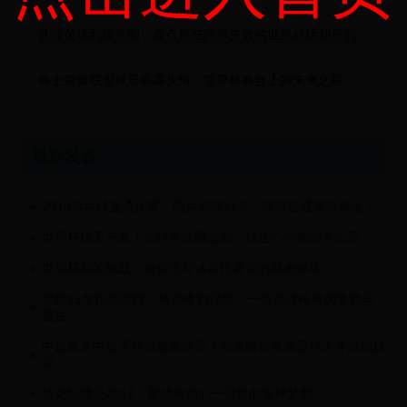
从绿茵场到娱乐圈：盘点那些跨界失败的世界杯运动员们
骑士发展联盟球员崭露头角：世界杯舞台上的未来之星
最新发表
2019乒乓球直通比赛：国乒巅峰对决，谁将直通东京奥运？
世界杯惊天乌龙！头球失误酿悲剧，球迷心碎瞬间全记录
世界杯前的挑战：如何应对体育比赛前的肌肉疼痛
罗斯11年比赛回顾：从巅峰到涅槃，一位篮球传奇的坚韧与
重生
中超联赛中是否存在越南球员？深度解析亚洲足球人才流动趋
势
猛龙队球员2014：那些年我们一起追的篮球梦想