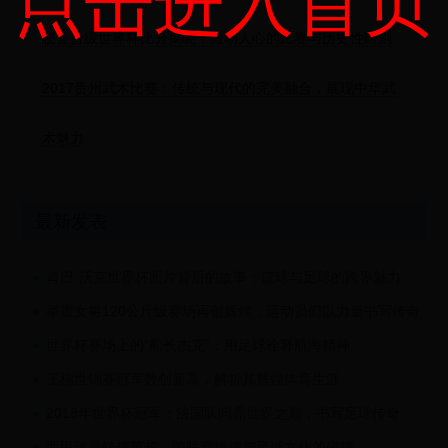
点击进入首页
秘鲁晋级世界杯比分揭晓：激动人心的比赛与历史性时刻
2017贵州武术比赛：传统与现代的完美融合，展现中华武
术魅力
最新发表
肯巴·沃克世界杯照片背后的故事：篮球与足球的跨界魅力
举重女将120公斤级赛场再创辉煌，运动员们以力量书写传奇
世界杯赛场上的“船长杰克”：用足球诠释航海精神
王楠世锦赛冠军数创新高，解析其辉煌体育生涯
2018年世界杯冠军：法国队问鼎世界之巅，书写足球传奇
西甲球员转战英超：跨联赛挑战与足球文化的碰撞