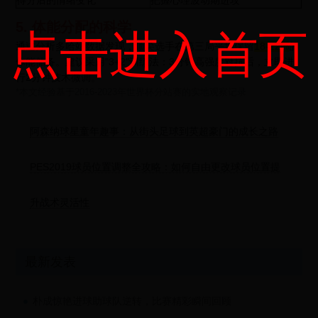
得分后的情绪变化
把握心理波动期进攻
5. 体能分配的科学
点击进入首页
通过分析多哈站数据发现，顶尖选手在第三局平均保留
18-22%
的
体能储备。建议采用"3+2"训练法：3分钟高强度对抗后，立即进
行2分钟技术微调。
*本文经验基于2016-2023年世界杯分站赛的实地观察记录
阿森纳球星童年趣事：从街头足球到英超豪门的成长之路
PES2019球员位置调整全攻略：如何自由更改球员位置提
升战术灵活性
最新发表
朴成惊艳进球助球队逆转，比赛精彩瞬间回顾