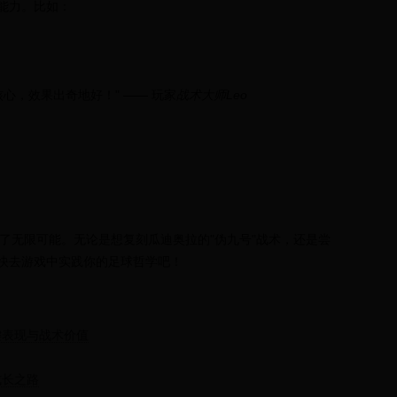
能力。比如：
核心，效果出奇地好！" —— 玩家
战术大师Leo
了无限可能。无论是想复刻瓜迪奥拉的"伪九号"战术，还是尝
快去游戏中实践你的足球哲学吧！
键表现与战术价值
成长之路