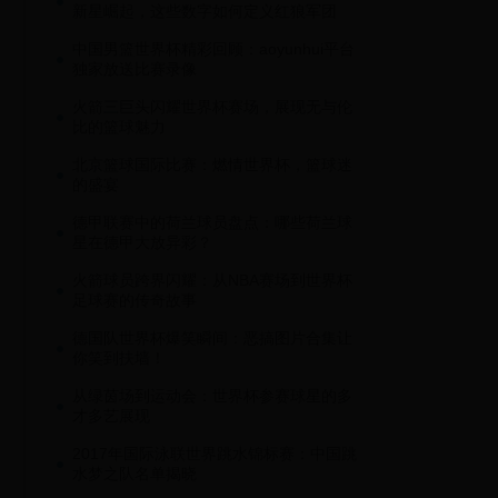
新星崛起，这些数字如何定义红狼军团
中国男篮世界杯精彩回顾：aoyunhui平台
独家放送比赛录像
火箭三巨头闪耀世界杯赛场，展现无与伦
比的篮球魅力
北京篮球国际比赛：燃情世界杯，篮球迷
的盛宴
德甲联赛中的荷兰球员盘点：哪些荷兰球
星在德甲大放异彩？
火箭球员跨界闪耀：从NBA赛场到世界杯
足球赛的传奇故事
德国队世界杯爆笑瞬间：恶搞图片合集让
你笑到扶墙！
从绿茵场到运动会：世界杯参赛球星的多
才多艺展现
2017年国际泳联世界跳水锦标赛：中国跳
水梦之队名单揭晓