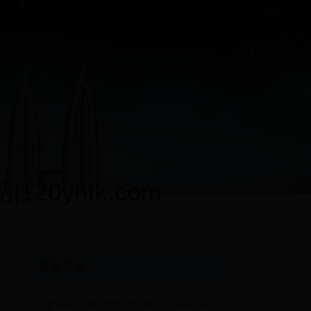
0yhfk.com
最新发表
罗马球员号码背后的故事：从传奇10号到