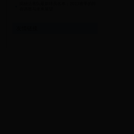
揭秘活塞队最新球员名单：2023赛季的阵
容调整与未来展望
友情链接