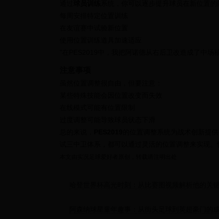
通过
球员训练
系统，你可以逐步提升球员在新位置的
每周安排特定位置训练
在友谊赛中试验新位置
使用位置训练道具加速适应
"在PES2019中，我把阿诺德从右后卫改造成了中场
注意事项
虽然位置调整很自由，但要注意：
某些特殊技能会因位置改变而失效
在线模式可能有位置限制
过度调整可能导致球员状态下滑
总的来说，
PES2019
的位置调整系统为战术创新提供
试三中卫体系，都可以通过灵活的位置调整来实现。
本文由实况足球爱好者原创，转载请注明出处
哈登世界杯高光时刻：从比赛图视频解析他的关
阿森纳球星童年趣事：从街头足球到英超豪门的