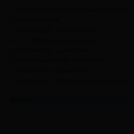
夺目的红金装扮！篮球世界杯配色 Air Jordan 4 将在明年发售
运动员为什么会导致闭经
篮球运动员脚部变形：运动生涯中的隐形杀手
图文：举重世锦赛男子62公斤级 杠铃已过头顶
收到王毅送的跑鞋后，这位外长立即晒图
2023年女篮全运会比赛表揭晓，精彩对决不容错过！
卡尔加里速滑世界杯：金文靓勇夺银牌
世界杯赛场外的风景：那些实力与魅力并存的体育美女运动员
友情链接