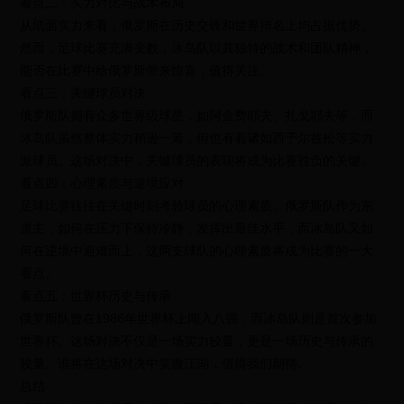
看点二：实力对比与战术布局
从纸面实力来看，俄罗斯在历史交锋和世界排名上均占据优势。
然而，足球比赛充满变数，冰岛队以其独特的战术和团队精神，
能否在比赛中给俄罗斯带来惊喜，值得关注。
看点三：关键球员对决
俄罗斯队拥有众多世界级球星，如阿金费耶夫、扎戈耶夫等，而
冰岛队虽然整体实力稍逊一筹，但也有着诸如西于尔兹松等实力
派球员。这场对决中，关键球员的表现将成为比赛胜负的关键。
看点四：心理素质与逆境应对
足球比赛往往在关键时刻考验球员的心理素质。俄罗斯队作为东
道主，如何在压力下保持冷静，发挥出最佳水平，而冰岛队又如
何在逆境中迎难而上，这两支球队的心理素质将成为比赛的一大
看点。
看点五：世界杯历史与传承
俄罗斯队曾在1986年世界杯上闯入八强，而冰岛队则是首次参加
世界杯。这场对决不仅是一场实力较量，更是一场历史与传承的
较量。谁将在这场对决中笑傲江湖，值得我们期待。
总结