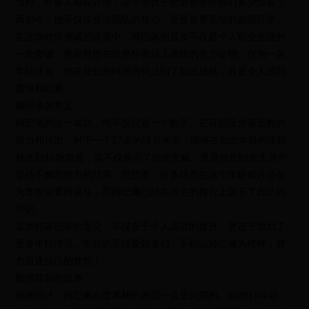
当时，许多人都在讨论：这个小伙子究竟会带给我们多少惊喜？
而如今，他不仅仅是法国队的核心，更是世界足坛的超级巨星。
在这场对阵挪威的比赛中，姆巴佩的首发不仅是个人职业生涯的
一次突破，更是对他在世界杯赛场上表现的有力证明。作为一名
年轻球员，他在短短的时间内就达到了如此成就，真是令人感到
震惊和自豪。
破纪录的意义
姆巴佩的这一成就，绝不仅仅是一个数字。它背后蕴含着无数的
努力和付出。对于一个27岁的球员来说，能够在如此年轻的年纪
就达到15场首发，这不仅展示了他的天赋，更是他在职业生涯中
坚持不懈的努力的结果。想想看，许多球员在这个年龄或许还在
为首发位置而奋斗，而姆巴佩已经在历史的舞台上留下了自己的
印记。
这次打破纪录的意义，不仅在于个人成就的提升，更在于激励了
更多年轻球员。年轻的足球爱好者们，不妨以姆巴佩为榜样，努
力追逐自己的梦想！
数据背后的故事
根据统计，姆巴佩在世界杯的表现一直是闪耀的。自2018年以