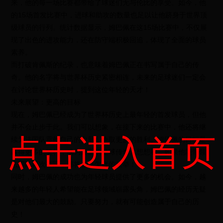
来，他的每一场比赛都带给了球迷们无与伦比的享受。如今，他
的15场首发比赛中，进球和助攻的数量也足以让他跻身于世界顶
级球员的行列。统计数据显示，姆巴佩在这15场比赛中，不仅展
现了出色的进攻能力，还在防守端积极回追，体现了全面的球员
素养。
而打破肯佩斯的纪录，也意味着姆巴佩正在书写属于自己的传
奇。他的名字将与世界杯历史紧密相连，未来的足球迷们一定会
在讨论世界杯历史时，提到这位年轻的天才！
未来展望：更高的目标
现在，姆巴佩已经成为了世界杯历史上最年轻的首发球员，但他
并不会止步于此。我们可以想象，在接下来的比赛中，他还将继
点击进入首页
续为法国队贡献自己的力量，争取更多的胜利。姆巴佩的目标是
赢得更多的奖杯，成为真正的足球传奇。想想看，如果他能带领
法国队再次夺冠，那将会是怎样的壮举！
同时，姆巴佩的成功也为年轻球员提供了更多的机会。如今，越
来越多的年轻人希望能在足球领域崭露头角，姆巴佩的经历无疑
是对他们最大的鼓励。只要努力，就有可能创造属于自己的历
史！