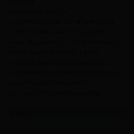
切尔西直播
做成心形的双手 表情符号 🫶
加泰罗尼亚杯比赛：激情、荣耀与足球文化的完美碰撞
山地车摇车方法图解：轻松学会山地车怎么样摇车
揭秘世界杯运动员等级评定：从新手到顶级选手的进阶之路
2030与2034年世界杯主办国揭晓 - 中国日报网
足球迷必看：如何选购心仪球员版球衣的终极指南
中国男足新帅再选，里皮批评是否合理？国足是否该解散？
2006世界MAX冠军赛：播求KO安迪苏瓦
诺丁汉森林与雷丁比赛延期原因及影响深度解析
友情链接