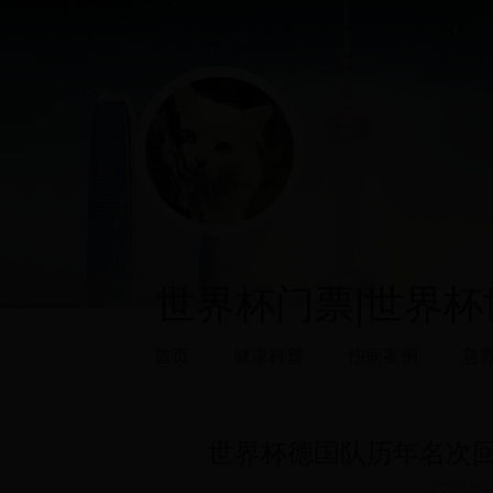
世界杯门票|世界杯世
首页
健康科普
伤病案例
急
世界杯德国队历年名次
2025-04