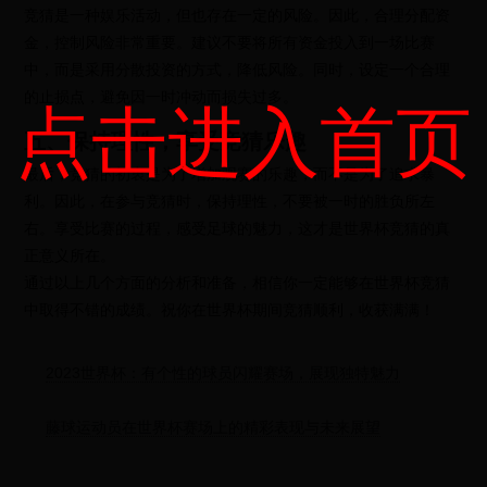
竞猜是一种娱乐活动，但也存在一定的风险。因此，合理分配资
金，控制风险非常重要。建议不要将所有资金投入到一场比赛
中，而是采用分散投资的方式，降低风险。同时，设定一个合理
的止损点，避免因一时冲动而损失过多。
点击进入首页
五、保持理性，享受竞猜乐趣
最后，竞猜的初衷是为了增加观赛的乐趣，而不是为了追求暴
利。因此，在参与竞猜时，保持理性，不要被一时的胜负所左
右。享受比赛的过程，感受足球的魅力，这才是世界杯竞猜的真
正意义所在。
通过以上几个方面的分析和准备，相信你一定能够在世界杯竞猜
中取得不错的成绩。祝你在世界杯期间竞猜顺利，收获满满！
2023世界杯：有个性的球员闪耀赛场，展现独特魅力
藤球运动员在世界杯赛场上的精彩表现与未来展望