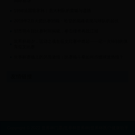
国际赛场
1998法国世界杯：意大利队的荣耀与遗憾
2019年2月火箭比赛回顾：哈登的巅峰表现与球队的起伏
邹市明今日比赛时间揭晓，拳击传奇再战江湖
世界杯前夕，运动之魂在征文比赛中燃起——记一次特别的体
育征文比赛
世界杯赛场上的另类激情：比赛格斗拳如何点燃球迷热情？
友情链接
Copyright © 2022 世界杯门票|世界杯世界杯|世界杯医疗健康助手