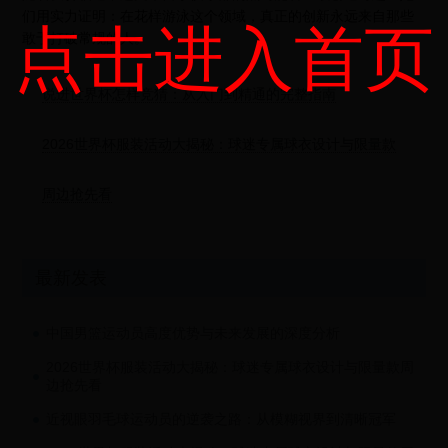
们用实力证明：在花样游泳这个领域，真正的创新永远来自那些
点击进入首页
敢于打破常规的人。
说进世界杯怎样竞猜：从入门到精通的完整指南
2026世界杯服装活动大揭秘：球迷专属球衣设计与限量款
周边抢先看
最新发表
中国男篮运动员高度优势与未来发展的深度分析
2026世界杯服装活动大揭秘：球迷专属球衣设计与限量款周
边抢先看
近视眼羽毛球运动员的逆袭之路：从模糊视界到清晰冠军