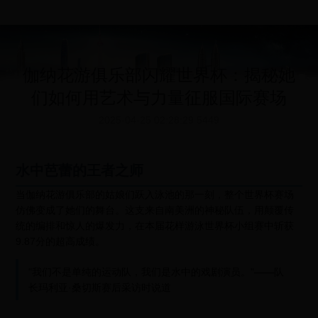
伽纳花游俱乐部闪耀世界杯：揭秘她
们如何用艺术与力量征服国际赛场
2025-04-25 02:28:29
5449
水中芭蕾的王者之师
当伽纳花游俱乐部的姑娘们跃入泳池的那一刻，整个世界杯赛场
仿佛变成了她们的舞台。这支来自南美洲的神秘队伍，用颠覆传
统的编排和惊人的爆发力，在本届花样游泳世界杯小组赛中斩获
9.87分的超高成绩。
"我们不是单纯的运动队，我们是水中的戏剧演员。"——队
长玛利亚·桑切斯赛后采访时说道