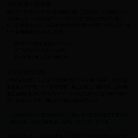
创新编排引爆全场
伽纳俱乐部本次带来的
《亚马逊之魂》
主题表演，大胆融合了土
著战舞元素。开场时选手们以极具张力的肢体动作模拟丛林狩
猎，随后通过连续三个高难度托举完成"瀑布"造型的转换，这个编
排让裁判组都忍不住起立鼓掌。
独创的"旋风式"腿部动作组合
水下憋气时长突破1分50秒
托举高度达到3.2米创新纪录
背后的魔鬼训练
记者探访发现，这支队伍每天要进行长达8小时的训练。清晨5点
的负重水下训练，下午的芭蕾课，晚上的核心力量特训...更特别
的是她们独创的"闭气创作"环节，队员们在憋气状态下即兴编排动
作，这种训练方式让她们的表演充满原始生命力。
国际泳联技术代表约翰逊评价：
"伽纳俱乐部重新定义了花样游
泳的边界，她们把这项运动提升到了行为艺术的高度。"
随着决赛临近，这支来自小俱乐部的黑马能否继续创造奇迹？她