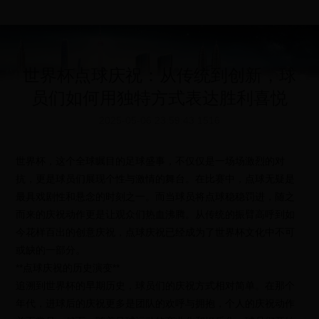
世界杯点球庆祝：从传统到创新，球
员们如何用独特方式表达胜利喜悦
2025-05-06 23:59:43
1516
世界杯，这个全球瞩目的足球盛事，不仅仅是一场场激烈的对
抗，更是球员们展现个性与激情的舞台。在比赛中，点球无疑是
最具戏剧性和悬念的时刻之一。而当球员将点球稳稳罚进，随之
而来的庆祝动作更是让观众们热血沸腾。从传统的振臂高呼到如
今花样百出的创意庆祝，点球庆祝已经成为了世界杯文化中不可
或缺的一部分。
**点球庆祝的历史演变**
追溯到世界杯的早期历史，球员们的庆祝方式相对简单。在那个
年代，进球后的庆祝更多是团队的欢呼与拥抱，个人的庆祝动作