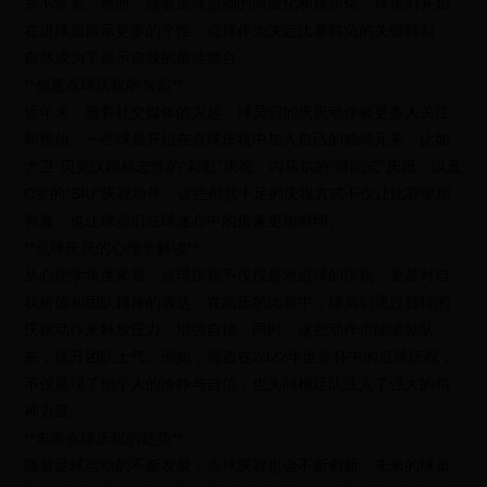
并不常见。然而，随着足球运动的商业化和娱乐化，球员们开始
在进球后展示更多的个性。点球作为决定比赛胜负的关键时刻，
自然成为了展示自我的最佳舞台。
**创意点球庆祝的兴起**
近年来，随着社交媒体的兴起，球员们的庆祝动作被更多人关注
和模仿。一些球员开始在点球庆祝中加入自己的独特元素，比如
大卫·贝克汉姆标志性的“彩虹”庆祝、内马尔的“舞蹈式”庆祝，以及
C罗的“SIU”庆祝动作。这些创意十足的庆祝方式不仅让比赛更加
有趣，也让球员们在球迷心中的形象更加鲜明。
**点球庆祝的心理学解读**
从心理学角度来看，点球庆祝不仅仅是对进球的庆祝，更是对自
我价值和团队精神的表达。在高压的比赛中，球员们通过独特的
庆祝动作来释放压力，增强自信。同时，这些动作也能激励队
友，提升团队士气。例如，梅西在2022年世界杯中的点球庆祝，
不仅展现了他个人的冷静与自信，也为阿根廷队注入了强大的精
神力量。
**未来点球庆祝的趋势**
随着足球运动的不断发展，点球庆祝也会不断创新。未来的球员