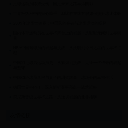
足球运动员陈涛受伤，国足未来之路再添阴影
世界杯热潮中的贴心助手：JJ比赛在线客服如何提升球迷体验
2009年冰壶世锦赛：中国队的突破与冰壶运动的崛起
国内体育运动员在世界杯舞台上的崛起：从默默无闻到世界瞩
目
NBA中国籍球员的崛起与挑战：从姚明到今日之星的世界杯征
程
中国羽毛球男运动员史：从辉煌到挑战，见证一代传奇的崛起
与坚守
中国CBA球员李根与妻子的甜蜜故事：球场外的幸福生活
德国世界杯PPT：深入解析赛事亮点与战术策略
突尼斯晋级世界杯之路：从逆境崛起的北非雄狮
友情链接