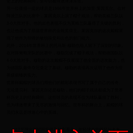
史上的经典瞬间，至今仍被球迷津津乐道。
另一位值得一提的球员是1986年世界杯上的加里·莱因克尔。在对
阵波兰队的比赛中，莱因克尔上演了帽子戏法，帮助英格兰队以
3-0大胜对手。他的出色表现不仅为英格兰队赢得了关键的胜利，
也让他成为了那届世界杯的金靴奖得主。莱因克尔的这次戴帽展
现了他作为前锋的敏锐嗅觉和出色的射门能力。
此外，2014年世界杯上的托马斯·穆勒也给人留下了深刻的印象。
在对阵葡萄牙队的比赛中，穆勒完成了帽子戏法，帮助德国队以
4-0大胜对手。穆勒的这次戴帽不仅展现了他全面的进攻能力，也
为德国队最终夺冠奠定了基础。穆勒的表现再次证明了他作为世
界级前锋的实力。
世界杯戴帽的球员们用他们的精彩表现书写了属于自己的传奇。
无论是贝利、莱因克尔还是穆勒，他们的帽子戏法都成为了世界
杯历史上的经典瞬间。这些球员的表现不仅为球队赢得了胜利，
也为球迷带来了无尽的激情与回忆。世界杯的舞台上，戴帽的球
员们永远是球迷心中的英雄。
U17足球比赛时间安排及精彩看点：年轻球员的崛起与未来