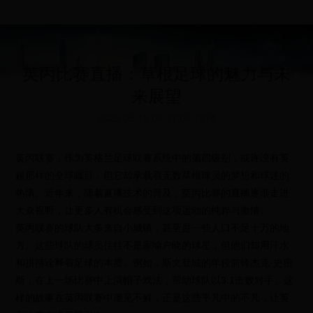
英丙比赛直播：草根足球的魅力与未
来展望
2025-05-18 08:27:06
7374
英丙联赛，作为英格兰足球联赛系统中的第四级别，或许没有英
超那样的全球瞩目，但它却承载着无数草根球员的梦想和球迷的
热情。近年来，随着直播技术的普及，英丙比赛的直播逐渐走进
大众视野，让更多人有机会感受到这项运动的纯粹与激情。
英丙联赛的球队大多来自小城镇，甚至是一些人口不足十万的地
方。这些球队的球员往往不是家喻户晓的球星，但他们却用汗水
和拼搏诠释着足球的本质。例如，斯文登城的年轻前锋杰克·史密
斯，在上一场比赛中上演帽子戏法，帮助球队以3:1击败对手。这
样的故事在英丙联赛中屡见不鲜，正是这些平凡中的不凡，让英