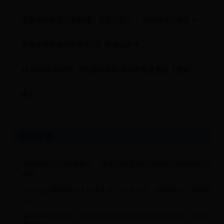
送葬者vs布洛克莱斯纳，精彩比赛上！ #WWE #送葬者 #
布洛克莱斯纳 #摔角 #冠军 本场比赛来
11月23日 NBA杯 开拓者vs火箭 全场录像及集锦【优直
播】
最新发表
传奇球星斯托伊奇科夫：从保加利亚到世界杯舞台的辉煌足球
生涯
CBA北京赛场惊现天价黄牛票！球迷怒斥：看场球比世界杯还
难
从NBA到世界杯：这些篮球巨星如何在足球赛场封神？揭秘跨