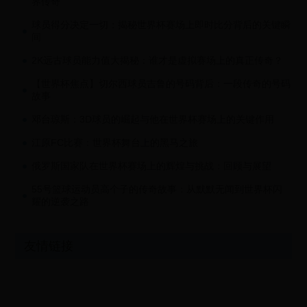
界传奇
球员得分决定一切：揭秘世界杯赛场上即时比分背后的关键瞬
间
2K远古球员能力值大揭秘：谁才是虚拟赛场上的真正传奇？
【世界杯焦点】切尔西球员吉鲁的号码背后：一段传奇的号码
故事
邓台琼斯：3D球员的崛起与他在世界杯赛场上的关键作用
江原FC比赛：世界杯舞台上的黑马之旅
俄罗斯国家队在世界杯赛场上的辉煌与挑战：回顾与展望
55号篮球运动员高个子的传奇故事：从默默无闻到世界杯闪
耀的逆袭之路
友情链接