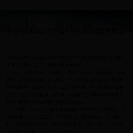
巴萨2014年的阵容巴萨13 14赛季阵容
2025-08-16 17:07:57
5739
今天阿莫来给大家分享一些关于巴萨2014年的阵容巴萨13 14赛
季阵容方面的知识吧，希望大家会喜欢哦
1、后卫：马斯切拉诺，马蒂诺，皮克。两后腰：拉基蒂尼，布斯
克茨；三攻击性中场：从左到右一字排开分别是内马尔、伊涅斯
塔和佩德罗。佩德罗，内马儿负责边路进攻，而小白化身正统的
前腰，负责串联中前场。两前锋：梅西和苏亚雷斯搭档前锋也无
悬念，新赛季他们都是更佳射手的热门候选。
2、14赛季，巴萨的后卫阵容是这样的：主力右后卫阿尔维斯、替
补蒙托亚，主力中卫皮克、马斯切拉诺，替补普约尔、巴尔特
拉，主力左后卫阿尔巴、替补阿德里亚诺。2014年夏天，巴萨老
队长普约尔退役，也引进了一些新球员。