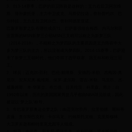
3、013-14赛季，巴萨的后卫阵容是这样的：主力右后卫阿尔维
斯、替补蒙托亚，主力中卫皮克、马斯切拉诺，替补普约尔、巴
尔特拉，主力左后卫阿尔巴、替补阿德里亚诺。
巴塞罗那梦之队有哪些成员?1、巴萨最强组合梅西、内马尔和苏
亚雷斯的MSN新梦三介绍MSN三叉戟可以称之为新梦三队
（2014-2018），不能称之为梦四队的主要原因是主力阵容中大
多为梦三队的主力，所以没有成为梦四队。2014-15赛季，巴萨迎
来了新梦三王朝时代，他们夺得了西甲联赛、国王杯和欧冠三冠
王。
2、球员：迈克尔-芬利、巴伦-戴维斯、安德烈-米勒、杰梅因-奥
尼尔、安东尼奥-戴维斯、保罗-皮尔斯、雷吉-米勒、马里昂、杰-
威廉姆斯、本-华莱士、布兰德、拉夫伦茨、科里森。简介：自
1992年以来，历次的美国国家男篮几乎都由NBA球员组成，因此
被冠以“梦之队”称号。
3、年巴塞罗那奥运会梦之队：由迈克尔乔丹、拉里伯德、斯科蒂
皮蓬、查尔斯巴克利、卡尔马龙、约翰斯托克顿、克里斯穆林、
大卫罗宾逊和帕特里克尤因等人组成。
4、后卫：布伦森、安东尼-爱德华兹、哈利伯顿、里夫斯前锋：