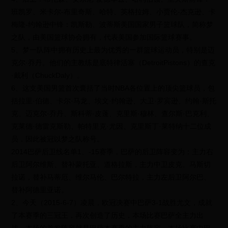
班凯罗、米卡尔-布里奇斯、哈特、英格拉姆、小贾伦-杰克逊、卡
梅隆-约翰逊中锋：凯斯勒、波蒂斯美国国家男子篮球队，简称梦
之队，由美国篮球协会拥有，代表美国参加国际篮球赛事。
5、梦一队阵中拥有历史上最为优秀的一群篮球运动员，特别是迈
克尔·乔丹。他们的主教练是底特律活塞（DetroitPistons）的查克
·戴利（ChuckDaly）。
6、这支美国男篮首次囊括了当时NBA各位置上的顶尖篮球员，包
括拉里·伯德、卡尔·马龙、埃文·约翰逊、大卫·罗宾逊、约翰·斯托
克、迈克尔·乔丹、斯科蒂·皮蓬、克里斯·穆林、查尔斯·巴克利、
克莱德·德雷克斯勒、帕特里克·尤因、克里斯丁·莱特纳十二位成
员，因此被冠以梦之队称号。
2014巴萨后卫线名单1、-15赛季，巴萨的后卫阵容变为：主力右
后卫阿尔维斯、替补蒙托亚、道格拉斯，主力中卫皮克、马斯切
拉诺，替补马蒂厄、维尔马伦、巴尔特拉，主力左后卫阿尔巴、
替补阿德里亚诺。
2、今天（2015-6-7）凌晨，欧冠决赛中巴萨3-1战胜尤文，成就
了本赛季的三冠王，再次创造了历史，本场比赛巴萨全主力出