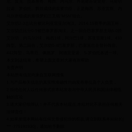
尼、皮克、拉基蒂奇、梅西、内马尔、丹尼斯苏亚雷斯、马斯切
拉诺、罗伯托。辉煌成绩的首要功臣，正是梅西、苏亚雷斯、内
马尔所组成的最强梦幻三叉戟“MSN”组合。
艾尔切2-3总比分被比利亚雷亚尔淘汰。2014-15赛季的国王杯，
艾尔切总比分0-9被巴塞罗那淘汰。之一回合巴塞罗那主场5-0胜
艾尔切，内马尔2球，梅西1球，阿尔巴1球，苏亚雷斯1球。433
阵型。第二回合，艾尔切0-4巴塞罗那，巴塞派出全替补阵容。
442阵型，马蒂厄、佩德罗、阿德里亚诺、S-罗伯托各进一球。
本文到这结束，希望上面文章对大家有所帮助
免责声明
本站所有信息均来自互联网搜集
1.与产品相关信息的真实性准确性均由发布单位及个人负责，
2.拒绝任何人以任何形式在本站发表与中华人民共和国法律相抵
触的言论
3.请大家仔细辨认！并不代表本站观点,本站对此不承担任何相关
法律责任！
4.如果发现本网站有任何文章侵犯你的权益,请立刻联系本站站长[
*** :775191930]，通知给予删除