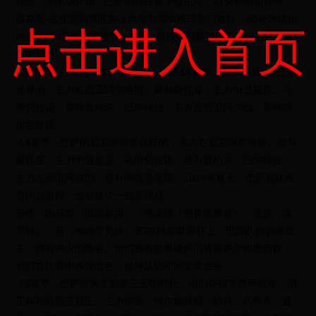
挡出。下半场开场，巴萨用梅西换下穆尼尔。47分钟梅西传球，
路易斯-苏亚雷斯禁区左上角前右脚弧线球射门被扑。50分钟格拉
点击进入首页
内罗 *** 判罚被黄牌警告，3分钟后苏亚雷斯禁区弧右侧右脚劲射
击中后卫。
2014巴萨罗那完整阵容,所有人～013-14赛季，巴萨的后卫阵容是
这样的：主力右后卫阿尔维斯、替补蒙托亚，主力中卫皮克、马
斯切拉诺，替补普约尔、巴尔特拉，主力左后卫阿尔巴、替补阿
德里亚诺。
-14赛季，巴萨的后卫阵容是这样的：主力右后卫阿尔维斯、替补
蒙托亚，主力中卫皮克、马斯切拉诺，替补普约尔、巴尔特拉，
主力左后卫阿尔巴、替补阿德里亚诺。2014年夏天，巴萨老队长
普约尔退役，也引进了一些新球员。
前锋：内马尔（巴塞罗那）、弗雷德（弗鲁米嫩塞）、浩克（泽
尼特）、若（米内罗竞技）在2014年世界杯上，巴西队作为东道
主，拥有强大的阵容。他们拥有世界级的门将塞萨尔和杰弗森，
他们在比赛中表现出色，是球队防守的坚实后盾。
-15赛季，巴萨迎来了新梦三王朝时代，他们夺得了西甲联赛、国
王杯和欧冠三冠王。主力阵容：特尔施特根、帕科、乌蒂蒂、迪