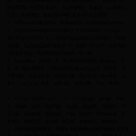
战，本场的首发阵容就是巴萨本赛季的主力阵容。本场比赛中巴
萨的后卫线从右到左依次为：22-阿尔维斯、3-皮克、14-马斯切
拉诺、18-阿尔巴，这就是本赛季巴萨的主力后卫配置。
3、为球队作出过重大贡献。凯撒马奎斯：这名球员虽然名气不
大，但是他在场上的表现给球迷留下了深刻的印象。阿比达尔：
这名球员虽然名气不大，但是他在场上的表现给球迷留下了深刻
的印象。以上就是巴塞罗那历史十大后卫的一些简介，如果你想
了解更多信息，可以查阅相关资料进一步了解。
4、Vermaelen）比利时（E）811418424马蒂厄（Mathieu）法
国（E）829189其中，在左后卫的位置上的人选有：阿尔巴、阿
德里亚诺；中卫人选有：马斯切拉诺、巴尔特拉、维尔马伦、马
蒂厄；右边后卫人选有：道格拉斯、阿尔维斯、皮克、巴尔特
拉。
5、关于巴萨球员名单如下：门将：马斯切拉诺、波尔图、米拉
尔、德赫亚。后卫：比格利亚、拉莫斯、杰拉德、卡拉斯科、布
斯克茨、阿尔维斯、阿拉内尔。中场：比达尔、特尔施特根、布
斯克茨、布斯克茨、比耶托、凯恩斯、夸雷斯马、阿尔维斯。
6、分钟哈维任意球横传，佩德罗中路30米外右脚劲射被鲁利用腿