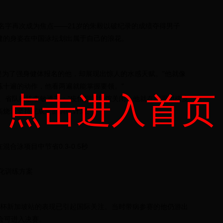
名字再次成为焦点——21岁的朱毅以破纪录的成绩夺得男子
健的身姿在中国泳坛划出属于自己的浪花。
是为了强身健体报名的他，却展现出惊人的水感天赋。"他就像
练十遍的动作，他看两遍就能掌握要领。"
点击进入首页
。省队教练李敏透露："疫情期间场馆关闭，他就在家里用橡皮
高烧还坚持完成全部训练计划。"
合泳项目中节省0.3-0.5秒
化训练方案
界杯新加坡站的表现已引起国际关注。当时带病参赛的他仍游出
运会可进入决赛。