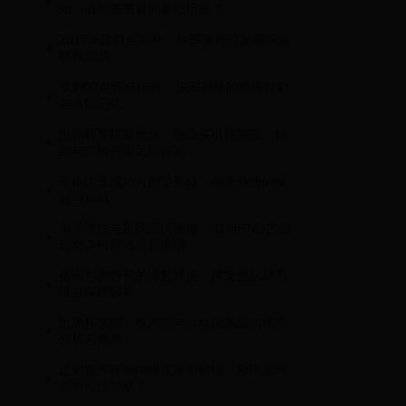
尔，谁是最昂贵的桑巴巨星？
2017年象棋世界杯：作弊事件引发国际象
棋界震动
亨利02世界杯传奇：法国神锋的巅峰时刻
与永恒记忆
世界杯竞猜新玩法：猫合买引领潮流，粉
丝与宠物共襄足球盛宴
哥伦比亚成功入围世界杯：南美劲旅的崛
起与挑战
电子竞技与足球激情碰撞：IG与RNG的激
烈对决引领电竞新浪潮
德国与墨西哥的绿茵对决：两支强队球员
阵容深度解析
世界杯竞猜：俄罗斯与沙特揭幕战的精彩
分析与预测
足彩世界杯期间限流政策解读：彩民如何
应对投注新规？