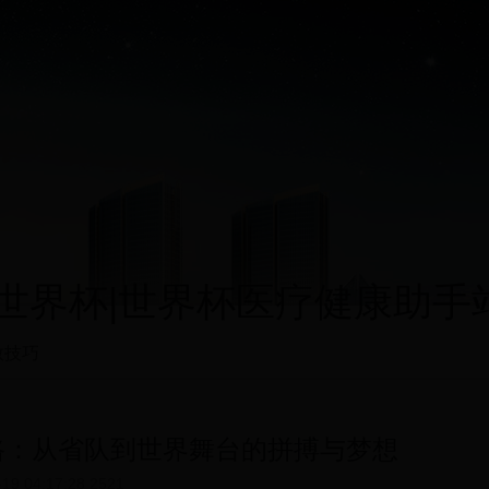
界杯|世界杯医疗健康助手站|12
救技巧
路：从省队到世界舞台的拼搏与梦想
-19 04:17:28
2521