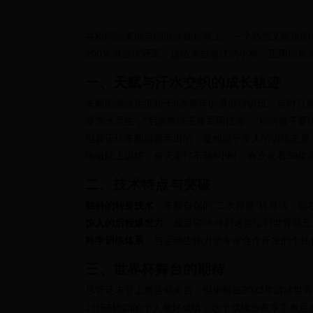
在刚刚结束的全国游泳锦标赛上，一个熟悉又陌生的
200米混合泳冠军。这位来自浙江的小将，正用他矫
一、天赋与汗水交织的成长轨迹
朱毅的游泳生涯始于8岁那年的暑假培训班。当时只
是为水而生，"启蒙教练王建军回忆道，"别的孩子要
但真正让朱毅脱颖而出的，是他超乎常人的训练态度
绳做陆上训练，每天雷打不动4小时。有次发着39度
二、技术特点与突破
独特的转身技术
：朱毅自创的"二次蹬壁"转身法，能在混
惊人的后程爆发力
：最后50米冲刺速度位列世界前五
科学训练体系
：与运动生物力学专家合作开发的个性
三、世界杯舞台的期待
尽管还未登上奥运领奖台，但朱毅在2023年游泳世
1分56秒23的个人最好成绩，这个成绩放在东京奥