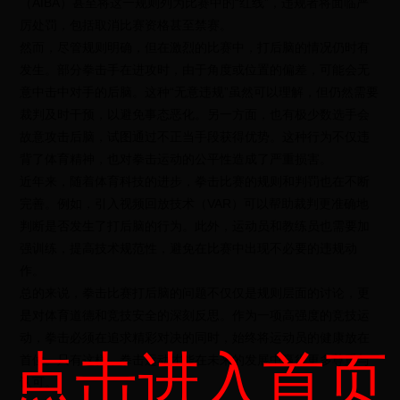
（AIBA）甚至将这一规则列为比赛中的“红线”，违规者将面临严
厉处罚，包括取消比赛资格甚至禁赛。
然而，尽管规则明确，但在激烈的比赛中，打后脑的情况仍时有
发生。部分拳击手在进攻时，由于角度或位置的偏差，可能会无
意中击中对手的后脑。这种“无意违规”虽然可以理解，但仍然需要
裁判及时干预，以避免事态恶化。另一方面，也有极少数选手会
故意攻击后脑，试图通过不正当手段获得优势。这种行为不仅违
背了体育精神，也对拳击运动的公平性造成了严重损害。
近年来，随着体育科技的进步，拳击比赛的规则和判罚也在不断
完善。例如，引入视频回放技术（VAR）可以帮助裁判更准确地
判断是否发生了打后脑的行为。此外，运动员和教练员也需要加
强训练，提高技术规范性，避免在比赛中出现不必要的违规动
作。
总的来说，拳击比赛打后脑的问题不仅仅是规则层面的讨论，更
是对体育道德和竞技安全的深刻反思。作为一项高强度的竞技运
动，拳击必须在追求精彩对决的同时，始终将运动员的健康放在
点击进入首页
首位。只有这样，拳击运动才能在未来的发展中赢得更多尊重与
认可。