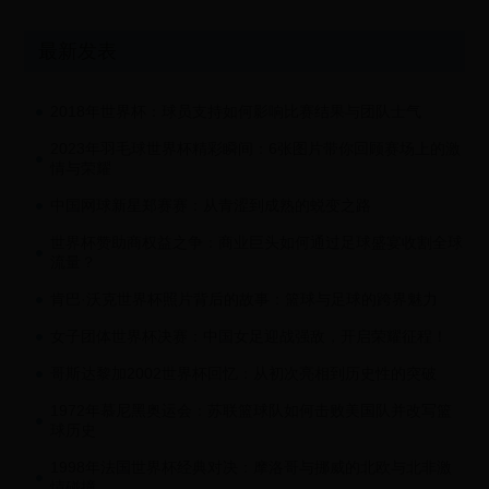
最新发表
2018年世界杯：球员支持如何影响比赛结果与团队士气
2023年羽毛球世界杯精彩瞬间：6张图片带你回顾赛场上的激
情与荣耀
中国网球新星郑赛赛：从青涩到成熟的蜕变之路
世界杯赞助商权益之争：商业巨头如何通过足球盛宴收割全球
流量？
肯巴·沃克世界杯照片背后的故事：篮球与足球的跨界魅力
女子团体世界杯决赛：中国女足迎战强敌，开启荣耀征程！
哥斯达黎加2002世界杯回忆：从初次亮相到历史性的突破
1972年慕尼黑奥运会：苏联篮球队如何击败美国队并改写篮
球历史
1998年法国世界杯经典对决：摩洛哥与挪威的北欧与北非激
情碰撞