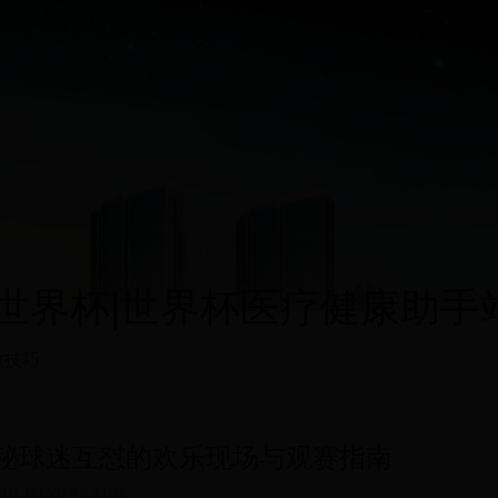
界杯|世界杯医疗健康助手站|12
救技巧
秘球迷互怼的欢乐现场与观赛指南
-01 09:29:43
1101