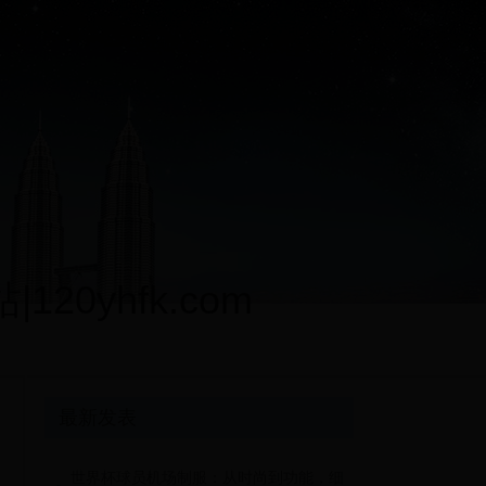
0yhfk.com
最新发表
世界杯球员机场制服：从时尚到功能，细