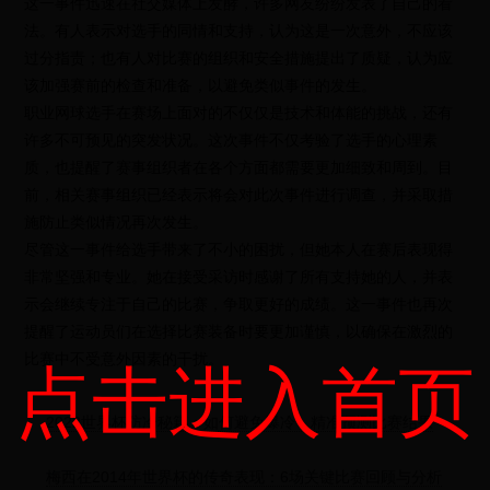
这一事件迅速在社交媒体上发酵，许多网友纷纷发表了自己的看
法。有人表示对选手的同情和支持，认为这是一次意外，不应该
过分指责；也有人对比赛的组织和安全措施提出了质疑，认为应
该加强赛前的检查和准备，以避免类似事件的发生。
职业网球选手在赛场上面对的不仅仅是技术和体能的挑战，还有
许多不可预见的突发状况。这次事件不仅考验了选手的心理素
质，也提醒了赛事组织者在各个方面都需要更加细致和周到。目
前，相关赛事组织已经表示将会对此次事件进行调查，并采取措
施防止类似情况再次发生。
尽管这一事件给选手带来了不小的困扰，但她本人在赛后表现得
非常坚强和专业。她在接受采访时感谢了所有支持她的人，并表
示会继续专注于自己的比赛，争取更好的成绩。这一事件也再次
提醒了运动员们在选择比赛装备时要更加谨慎，以确保在激烈的
比赛中不受意外因素的干扰。
点击进入首页
2022世界杯防冷秘籍：如何避免爆冷，精准预测比赛结果
梅西在2014年世界杯的传奇表现：6场关键比赛回顾与分析