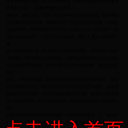
技术和细腻的手感，多次在内线得分；而霍华德则以惊人的爆发
力和防守能力，试图限制姚明的发挥。
视频中，姚明在第一节的一次背身单打令人印象深刻。他利用灵
活的脚步晃开霍华德，转身完成了一记漂亮的勾手投篮，引得全
场观众欢呼。而霍华德也不甘示弱，在第二节的一次快攻中，他
接队友传球完成了一记势大力沉的扣篮，展现了“魔兽”的恐怖力
量。
除了进攻端的表现，两人的防守对决同样精彩。姚明在篮下的防
守威慑力让霍华德多次进攻受阻，而霍华德的盖帽能力也让姚明
的投篮变得更加谨慎。这场比赛不仅是技术的较量，更是意志的
比拼。
如今，姚明已经退役，霍华德也逐渐淡出NBA的顶级舞台，但这
段比赛视频依然让人感受到当年那场对决的激烈与精彩。无论是
姚明的沉稳与智慧，还是霍华德的激情与力量，都成为了篮球历
史上的经典瞬间。对于篮球迷来说，这段视频无疑是一份珍贵的
回忆。
如果你还没有看过这场比赛视频，不妨找出来重温一下。相信你
会被两位巨星的精彩表现所震撼，也会更加珍惜那些年我们一起