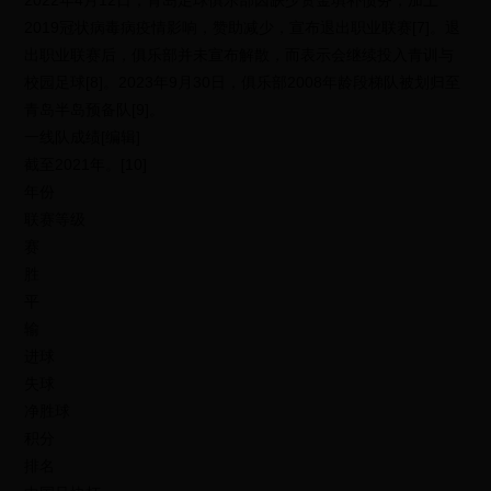
2022年4月12日，青岛足球俱乐部因缺少资金填补债务，加上
2019冠状病毒病疫情影响，赞助减少，宣布退出职业联赛[7]。退
出职业联赛后，俱乐部并未宣布解散，而表示会继续投入青训与
校园足球[8]。2023年9月30日，俱乐部2008年龄段梯队被划归至
青岛半岛预备队[9]。
一线队成绩[编辑]
截至2021年。[10]
年份
联赛等级
赛
胜
平
输
进球
失球
净胜球
积分
排名