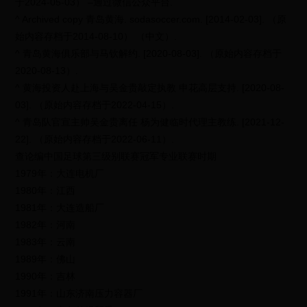
于2024-05-03） –通过微信公众平台.
^ Archived copy 青岛黄海. sodasoccer.com. [2014-02-03]. （原
始内容存档于2014-08-10） （中文）.
^ 青岛黄海俱乐部与马钦解约. [2020-08-03]. （原始内容存档于
2020-08-13）.
^ 黄海投资人赴上海与吴金贵敲定执教 申花高层支持. [2020-08-
03]. （原始内容存档于2022-04-15）.
^ 青岛队官宣主帅吴金贵离任 杨为健临时代理主教练. [2021-12-
22]. （原始内容存档于2022-06-11）.
查论编中国足球第三级别联赛冠军专业联赛时期
1979年：大连电机厂
1980年：江西
1981年：大连造船厂
1982年：河南
1983年：云南
1989年：佛山
1990年：吉林
1991年：山东济南压力容器厂