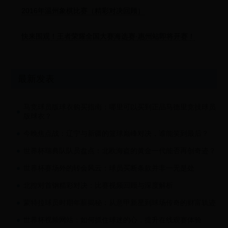
2016年温州象棋比赛（精彩对决回顾）
快来围观！王者荣耀全国大赛海选赛·惠州站即将开赛！
最新发表
马竞球员版球衣购买指南：哪里可以买到正品马德里竞技球员
版球衣？
今晚焦点战：辽宁与新疆的篮球巅峰对决，谁能笑到最后？
世界杯瑞典队队员盘点：北欧海盗的黄金一代能否再创奇迹？
世界杯赛场外的转会风云：球员买断条款并非一无是处
北控对首钢精彩对决：比赛视频回顾与深度解析
蒙特拉球员时期年薪揭秘：从意甲新星到球场传奇的财富轨迹
世界杯视频网站：如何抓住球迷的心，提升在线观赛体验