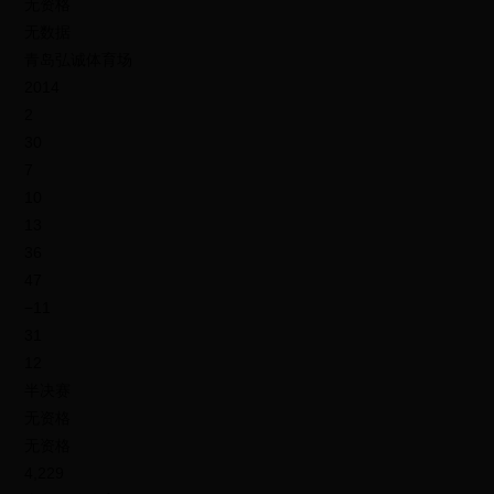
无资格
无数据
青岛弘诚体育场
2014
2
30
7
10
13
36
47
−11
31
12
半决赛
无资格
无资格
4,229