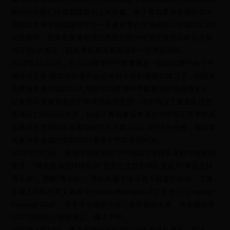
的比分击败已经提前降级的上海申鑫。由于青岛黄海青港队在冲
超席位竞争中的直接对手之一长春亚泰在主场被浙江绿城以1:1的
比分逼平，且青岛黄海青港已与位列积分榜第三位的石家庄永昌
拉开4分的差距，因此青岛黄海青港提前一轮冲超成功。
2019年11月2日，在2019赛季中甲联赛最后一轮的比赛中由于中
场球员亚亚·图雷在比赛开始后30秒左右犯规被红牌罚下，因此青
岛黄海青港只能以10人对阵2019赛季中甲联赛升班马南通支云，
结果青岛黄海青港在中场球员高翔先进一球的情况下被客队连进
两球以1:2的比分告负，但由于青岛黄海青港在中甲冠军竞争中的
直接对手贵州恒丰在客场被北京北体大以1:0的比分击败，因此青
岛黄海青港成功荣获2019赛季中甲联赛冠军[6]。
2021年2月1日，根据中国足协对于中国职业足球队名称中性化的
要求，“青岛黄海足球俱乐部”官方正式宣布球队更名为“青岛足球
俱乐部”，简称“青岛队”。球队队徽主体没有大幅度的改动，仅将
队徽上球队的英文名称“Qingdao Huanghai FC”更改为“Qingdao
Football Club”。本季青岛成绩不佳，最终敬陪末座，并在附加赛
以0-1的总比分败给浙江，降入中甲。