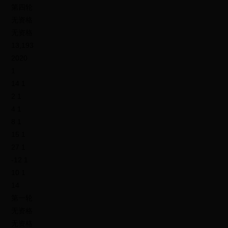
第四轮
无资格
无资格
13,193
2020
1
14 1
2 1
4 1
8 1
15 1
27 1
-12 1
10 1
14
第一轮
无资格
无资格