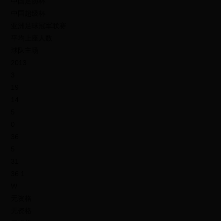
中国足协杯
中国超级杯
亚洲足球冠军联赛
平均上座人数
球队主场
2013
3
19
14
5
0
36
5
31
36 1
W
无资格
无资格