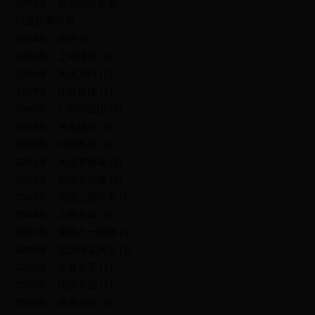
1992年：青岛外经贸委
职业联赛时期
1994年：深圳 (1)
1995年：上海浦东 (1)
1996年：天津万科 (1)
1997年：江苏加佳 (1)
1998年：广州白云山 (1)
1999年：河南建业 (1)
2000年：绵阳丰谷 (1)
2001年：大连赛德隆 (1)
2002年：哈尔滨兰格 (1)
2003年：大连三德汽车 (1)
2004年：上海九城 (1)
2005年：南昌八一衡源 (1)
2006年：北京理工大学 (1)
2007年：上海东亚 (1)
2008年：沈阳东进 (1)
2009年：湖南湘涛 (1)