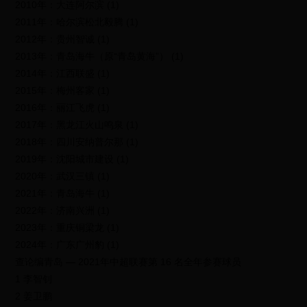
2010年：大连阿尔滨 (1)
2011年：哈尔滨松北毅腾 (1)
2012年：贵州智诚 (1)
2013年：青岛海牛（原“青岛黄海”） (1)
2014年：江西联盛 (1)
2015年：梅州客家 (1)
2016年：丽江飞虎 (1)
2017年：黑龙江火山鸣泉 (1)
2018年：四川安纳普尔那 (1)
2019年：沈阳城市建设 (1)
2020年：武汉三镇 (1)
2021年：青岛海牛 (1)
2022年：济南兴洲 (1)
2023年：重庆铜梁龙 (1)
2024年：广东广州豹 (1)
查论编青岛 — 2021年中超联赛第 16 名全年参赛球员
1 李智钊
2 姜卫鹏