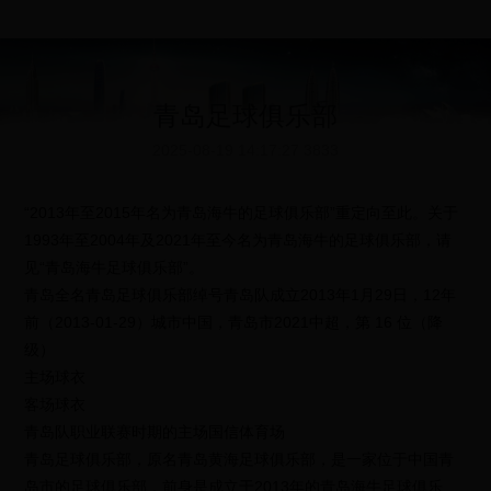
青岛足球俱乐部
2025-08-19 14:17:27
3833
“2013年至2015年名为青岛海牛的足球俱乐部”重定向至此。关于
1993年至2004年及2021年至今名为青岛海牛的足球俱乐部，请
见“青岛海牛足球俱乐部”。
青岛全名青岛足球俱乐部绰号青岛队成立2013年1月29日，​12年
前​（2013-01-29）城市中国，青岛市2021中超，第 16 位（降
级）
主场球衣
客场球衣
青岛队职业联赛时期的主场国信体育场
青岛足球俱乐部，原名青岛黄海足球俱乐部，是一家位于中国青
岛市的足球俱乐部，前身是成立于2013年的青岛海牛足球俱乐