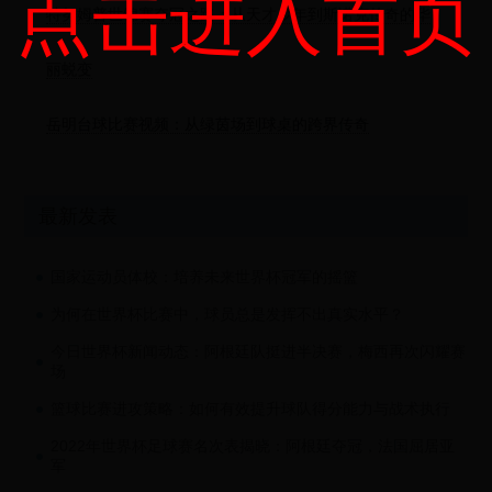
点击进入首页
特努姆普世锦赛夺冠之路：从天才少年到斯诺克传奇的华
丽蜕变
岳明台球比赛视频：从绿茵场到球桌的跨界传奇
最新发表
国家运动员体校：培养未来世界杯冠军的摇篮
为何在世界杯比赛中，球员总是发挥不出真实水平？
今日世界杯新闻动态：阿根廷队挺进半决赛，梅西再次闪耀赛
场
篮球比赛进攻策略：如何有效提升球队得分能力与战术执行
2022年世界杯足球赛名次表揭晓：阿根廷夺冠，法国屈居亚
军