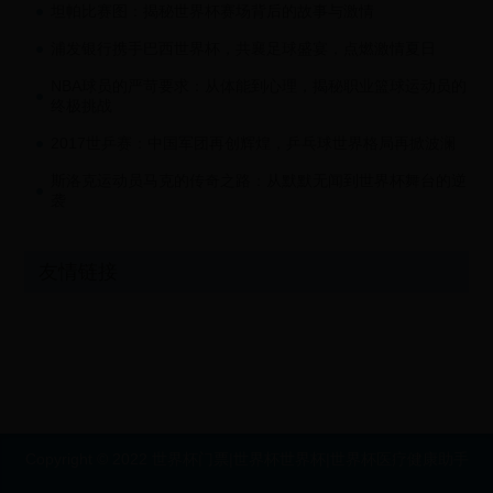
坦帕比赛图：揭秘世界杯赛场背后的故事与激情
浦发银行携手巴西世界杯，共襄足球盛宴，点燃激情夏日
NBA球员的严苛要求：从体能到心理，揭秘职业篮球运动员的
终极挑战
2017世乒赛：中国军团再创辉煌，乒乓球世界格局再掀波澜
斯洛克运动员马克的传奇之路：从默默无闻到世界杯舞台的逆
袭
友情链接
Copyright © 2022 世界杯门票|世界杯世界杯|世界杯医疗健康助手