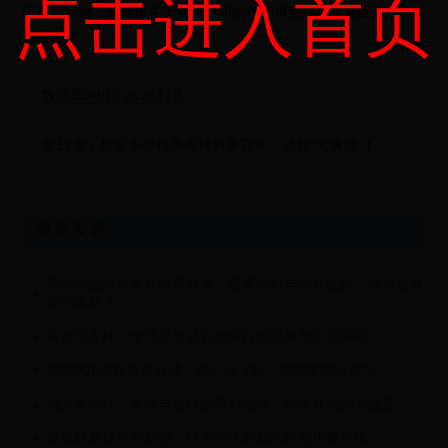
点击进入首页
因素的影响，从而使关于两人不和的传闻得到澄清。返回搜狐，
查看更多
数据库>中国 vs 叙利亚
第17金！樊振东夺得乒乓球男单冠军！成就“大满贯”！
最新发表
韩国vs德国世界杯经典对决：赔率分析与比赛回顾，谁才是真
正的黑马？
联合世界杯：全球足球盛宴如何打破国界与文化隔阂
周四001瑞典超焦点战：X队 vs Y队，谁能笑傲绿茵场？
湖人世界杯：篮球与足球的梦幻碰撞，球迷狂欢的新篇章
世界杯赛场外的秘密：球员在比赛前的特别用餐习惯