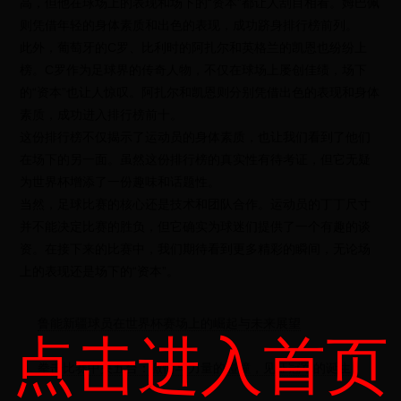
高，但他在球场上的表现和场下的“资本”都让人刮目相看。姆巴佩
则凭借年轻的身体素质和出色的表现，成功跻身排行榜前列。
此外，葡萄牙的C罗、比利时的阿扎尔和英格兰的凯恩也纷纷上
榜。C罗作为足球界的传奇人物，不仅在球场上屡创佳绩，场下
的“资本”也让人惊叹。阿扎尔和凯恩则分别凭借出色的表现和身体
素质，成功进入排行榜前十。
这份排行榜不仅揭示了运动员的身体素质，也让我们看到了他们
在场下的另一面。虽然这份排行榜的真实性有待考证，但它无疑
为世界杯增添了一份趣味和话题性。
当然，足球比赛的核心还是技术和团队合作。运动员的丁丁尺寸
并不能决定比赛的胜负，但它确实为球迷们提供了一个有趣的谈
资。在接下来的比赛中，我们期待看到更多精彩的瞬间，无论场
上的表现还是场下的“资本”。
鲁能新疆球员在世界杯赛场上的崛起与未来展望
点击进入首页
拳击比赛中央五台：激情与力量的碰撞，见证冠军的诞生