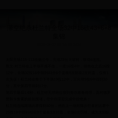
滞空绝杀杜兰特全场32中16砍43+6+8
集锦
2025-08-27 02:55:20
2474
太阳主场115-113击败公牛，完成23分大逆转，获得6连胜。
凯文-对兰特在上半场手感不佳，一度16投4中，但他在之后16投
12中，全场32投16中得到43分6个篮板8次助攻2次封盖，仅有1
次失误！杜兰特在整个下半场19投12中，三分球9投6中得到30
分，其中第四节得到17分。
第四节最后1.6秒，杜兰特无球跑位接到努尔基奇传球，面对德罗
赞和卡鲁索的前后围堵，空中停滞后完成中投绝杀！
杜兰特连续两场比赛得到40分，他在上一场对阵步行者的比赛中
25投18中得到40分9个篮板3次封盖，全场0次罚球。成为太阳队