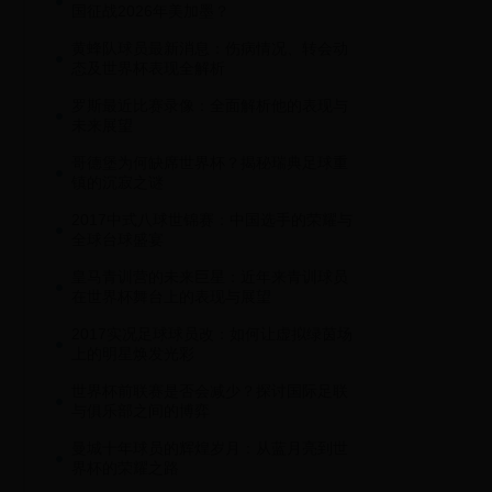
国征战2026年美加墨？
黄蜂队球员最新消息：伤病情况、转会动
态及世界杯表现全解析
罗斯最近比赛录像：全面解析他的表现与
未来展望
哥德堡为何缺席世界杯？揭秘瑞典足球重
镇的沉寂之谜
2017中式八球世锦赛：中国选手的荣耀与
全球台球盛宴
皇马青训营的未来巨星：近年来青训球员
在世界杯舞台上的表现与展望
2017实况足球球员改：如何让虚拟绿茵场
上的明星焕发光彩
世界杯前联赛是否会减少？探讨国际足联
与俱乐部之间的博弈
曼城十年球员的辉煌岁月：从蓝月亮到世
界杯的荣耀之路