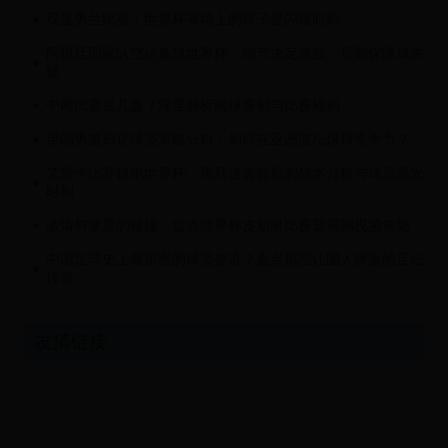
双星男兰比赛：世界杯赛场上的双子星闪耀时刻
阿根廷国家队空运备战世界杯：细节决定成败，后勤保障成关
键
中网比赛是几盘？深度解析网球赛制与比赛规则
伊朗男篮归化球员策略分析：如何在亚洲篮坛保持竞争力？
艾斯卡比赛惊艳世界杯：黑马逆袭背后的战术分析与球员高光
时刻
激情与速度的碰撞：盘点世界杯皮划艇比赛最震撼视频集锦
中国足球史上最厉害的球员是谁？盘点那些让国人骄傲的足坛
传奇
友情链接