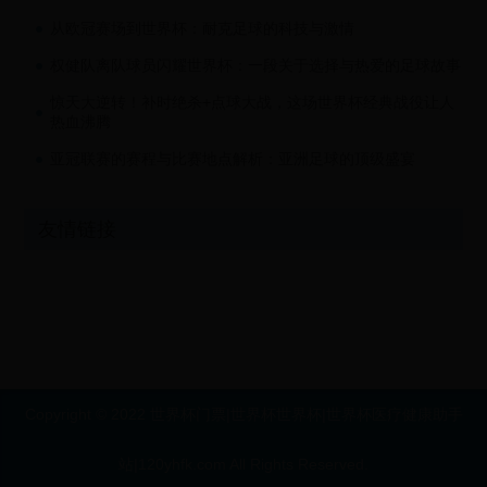
从欧冠赛场到世界杯：耐克足球的科技与激情
权健队离队球员闪耀世界杯：一段关于选择与热爱的足球故事
惊天大逆转！补时绝杀+点球大战，这场世界杯经典战役让人
热血沸腾
亚冠联赛的赛程与比赛地点解析：亚洲足球的顶级盛宴
友情链接
Copyright © 2022 世界杯门票|世界杯世界杯|世界杯医疗健康助手
站|120yhfk.com All Rights Reserved.