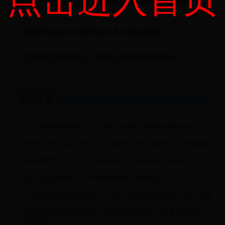
点击进入首页
起见证欧预赛的风云再起，共同期待2026年世界杯的到来！
揭秘世界顶级足球员的英文名及其背后的故事
巴西足球世界杯集锦：回顾桑巴军团的辉煌与传奇
最新发表
今日世界杯直播频道：不容错过的精彩赛事与观看指南
世界杯罚球大战：进攻方球员提前进线引发的争议与规则解读
智能体育竞技比赛：世界杯赛场上的科技革命与未来趋势
国家运动员体校：培养未来世界杯冠军的摇篮
中国女排激战哈萨克斯坦：关键一役展现顽强斗志与战术智慧
18世界杯经典对决回顾：丹麦1-0险胜秘鲁，埃里克森致命一
击定胜负