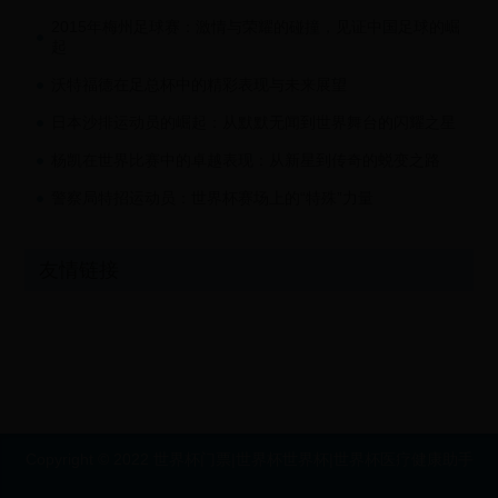
2015年梅州足球赛：激情与荣耀的碰撞，见证中国足球的崛
起
沃特福德在足总杯中的精彩表现与未来展望
日本沙排运动员的崛起：从默默无闻到世界舞台的闪耀之星
杨凯在世界比赛中的卓越表现：从新星到传奇的蜕变之路
警察局特招运动员：世界杯赛场上的“特殊”力量
友情链接
Copyright © 2022 世界杯门票|世界杯世界杯|世界杯医疗健康助手