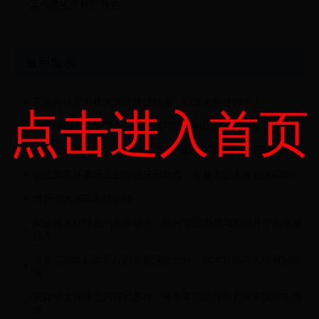
艾高亚诺赛程时间表
最新发表
丁俊晖再度出征大庆国际锦标赛，门票火热抢购中！
点击进入首页
法网赛场上的中国金花：激情与荣耀的比赛赛程揭晓
【守初心 强“四力” 助发展】自贡“最小只”玩儿转灵巧律动
盘点世界杯赛场上的奇葩庆祝动作：有趣又让人捧腹的瞬间
世界十大赛车手榜中榜
揭秘世界杯球员的瘦腿秘密：如何塑造力量与美感并存的腿部
线条
波黑与奥地利世界杯预选赛深度分析：战术对决与关键球员表
现
阿森纳大牌球员闪耀世界杯：枪手军团如何助力国家队冲击巅
峰