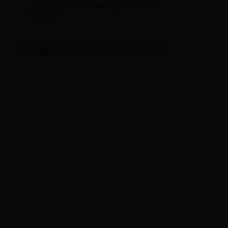
田径世锦赛赛会纪录再被刷新，各国健儿
竞展风采
友情链接