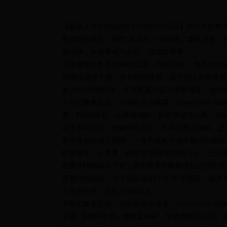
【新唐人北京时间2024年08月20日讯】在今年巴黎奥运会
男篮队的奇兵，帮助“东道主”一路闯进了最终决赛。
返NBA，加盟费城76人队，征战新赛季。
亚布塞莱出生于1995年12月，现年28岁，身高203c
16顺位选中了他。作为锋线球员，这个选位并不算低
效力的2年时间里，亚布塞莱出战74场常规赛，场均出场
今年巴黎奥运会，28岁的亚布塞莱（Guerschon Y
赛。时隔5年后，他重返NBA，加盟费城76人队。(Gregory 
由于表现不佳，他被球队放弃，不得不离开NBA。
塞莱逐步站稳了脚跟，一直为皇家马德里篮球队效力，
联赛冠军。上赛季，他在皇马场均得到9.6分，三分球
在离开NBA的日子里，亚布塞莱不断精进自己的技
可替代的那位。为了适应当今打“小球”的潮流，他开
三分命中率，达到了4成以上。
今年巴黎奥运会，28岁的亚布塞莱（Guerschon Y
决赛。时隔5年后，他重返NBA，加盟费城76人队。(Ezra S