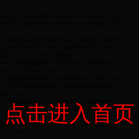
上，盖尔雄‧亚布塞莱（Guerschon Yabusele）成为法国
打出名堂后，这位28岁的大前锋再次获得认可，时隔5年之后重
m，体重118kg。2016年NBA选秀大会上，凯尔特人队在首轮第
，说明“绿军”对其寄予了厚望。但他的表现并不理想，在NBA
6.6分钟，只有2.3分和1.4篮板进账。
abusele）成为法国男篮队奇兵，帮助“东道主”一路闯进最终决
Shamus/Getty Images)
之后，他曾短暂地在中国打球，之后他回到欧洲。过去3年，亚布
成为不可动摇的四号位首发，并帮助皇马在2023年夺取欧洲
命中率为43%。
术，并严格执行身材管理，无论为哪支球队效力，他都是队中不
点击进入首页
发出了稳定“三分球”投射能力。过去5年在欧洲，他有4个赛季的
abusele、左）成为法国男篮队奇兵，帮助“东道主”一路闯进最终
haw/Getty Images)