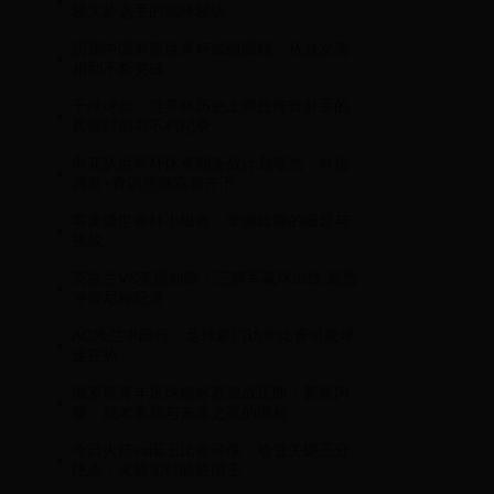
秘大龄选手的巅峰秘诀
历届中国男篮世界杯成绩回顾：从首次亮
相到不断突破
千球球员：世界杯历史上那些传奇射手的
辉煌时刻与不朽纪录
申花队世界杯休赛期备战计划曝光：外援
调整+青训挖掘双管齐下
喀麦隆世界杯小组赛：非洲雄狮的崛起与
挑战
英格兰VS美国前瞻：三狮军赢球出线 凯恩
冲鲁尼神纪录
AC米兰中国行：足球豪门访华比赛引发球
迷狂热
俄罗斯青年足球锦标赛激战正酣：新星闪
耀、战术革新与未来之星的崛起
今日火箭vs国王比赛录像：哈登关键三分
绝杀，火箭加时险胜国王