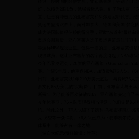
经过一段时间的卧薪尝胆，亚布塞莱终于等到了自己
好，战绩为2胜1负，勉强晋级八强。到了淘汰赛，“
置，让更有冲击力的亚布塞莱和科尔迪尼耶代替。结
奥运男篮淘汰赛上，面对加拿大、德国和美国“梦之队
成为法国队值得信赖的得分手，帮助“东道主”最终获
奥运会谢幕后，亚布塞莱入选了奥运男篮最佳阵容中的
等这样NBA现役巨星。值得一提的是，亚布塞莱也是
现役球员。这让亚布塞莱的名字再度引起了NBA球队
今年巴黎奥运会，28岁的亚布塞莱（Guerschon Y
赛。时隔5年后，他重返NBA，加盟费城76人队。(Gregory 
日前，亚布塞莱以1年210万美元底薪，与费城76人
多支付85万美元的“买断费”。目前，亚布塞莱与王马
断费”。为了能够再次征战NBA，亚布塞莱决定自己来
今年休赛期，76人队表现得相当活跃，他们先是以4
约。除此之外，76人队留下了凯利‧乌布雷和凯尔‧洛
克‧戈登等一众悍将。76人队已成为下赛季凯尔特人
体系中，能够占有一席之地。
（转自大纪元/责任编辑：叶萍）