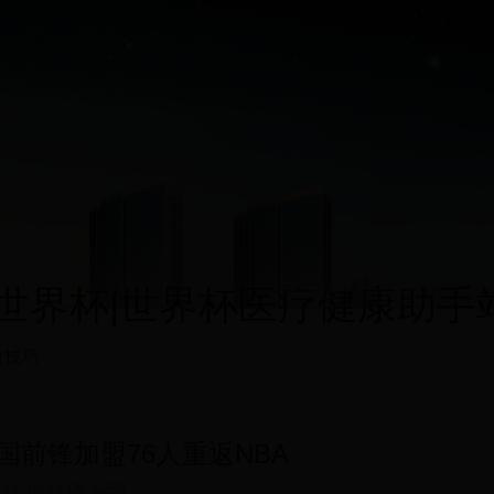
界杯|世界杯医疗健康助手站|12
救技巧
国前锋加盟76人重返NBA
-17 15:14:06
4259