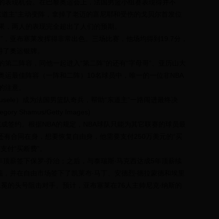
的表现机会。在巴黎奥运会上，法国男篮小组赛表现得并不
东道主”主动变阵，拿掉了老迈的富尼耶和受伤的戈贝尔首发位
果，两人的表现完全超出了人们的预期。
”，亚布塞莱发挥得非常出色。三场比赛，他场均得到19.7分，
得了奥运银牌。
第二阵容，同他一起进入“第二阵”的还有“字母哥”、亚历山大
奥运最佳阵容（一阵和二阵）10名球员中，唯一的一位非NBA
的注意。
abusele）成为法国男篮队奇兵，帮助“东道主”一路闯进最终决
Shamus/Getty Images)
完成签约。根据NBA的规定，NBA球队只能为其它联赛的球员最
还有合同在身，想要恢复自由身，他需要支付250万美元的“买
支付“买断费”。
年顶薪签下保罗‧乔治；之后，与泰瑞斯‧马克西达成5年顶薪续
瑞，并在自由市场签下了凯莱布‧马丁、安德烈‧德拉蒙德和埃里
卫冕的头号阻击对手。预计，亚布塞莱在76人主帅尼克‧纳斯的