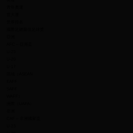
青年奧運
世大運
世界排名
國際足總最佳足球獎
亞洲
AFC – 亞洲盃
U-23
U-20
U-17
區域（ASEAN
EAFF
SAFF
WAFF）
洲際（UAFA）
非洲
CAF – 非洲國家盃
U-23