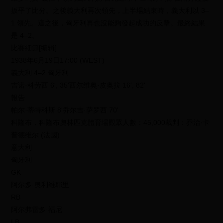
扳平了比分。之後義大利再次領先，上半場結束時，義大利以 3–
1 領先。這之後，匈牙利再也沒能夠發起成功的反擊。最終結果
是 4–2。
比賽細節[编辑]
1938年6月19日17:00 (WEST)
義大利 4–2 匈牙利
吉诺·科劳西 6', 35'西尔维奥·皮奥拉 16', 82'
報告
帕尔·蒂特科斯 8'乔尔吉·萨罗西 70'
科隆布，科隆布奧林匹克體育場觀眾人數：45,000裁判：乔治·卡
普德维尔 (法國)
意大利
匈牙利
GK
阿尔多·奥利维耶里
RB
阿尔弗雷多·福尼
LB