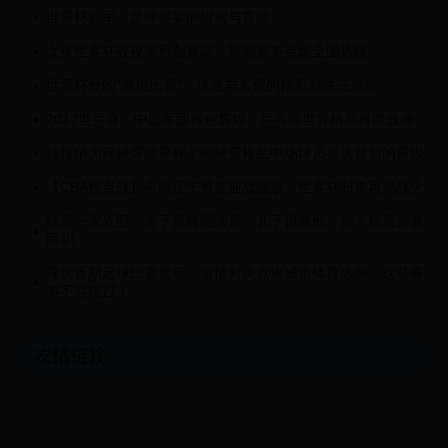
世界杯扩军：足球盛宴的甜蜜与苦涩
女排世界杯收视率再创新高，精彩赛事点燃全国热情
世界杯外的“嘴炮比赛”：球迷与名宿的精彩对决完整版
2017世乒赛：中国军团再创辉煌，乒乓球世界格局再掀波澜
拉拉纳为何缺席世界杯？揭秘英格兰中场球员落选背后的原因
【CBA焦点战】今晚辽宁男篮迎战强敌，世界杯归来再燃战火
杨晨一家近照：妻子是舞蹈演员，儿子很像他，如今杨晨身兼
两职
深圳近期足球比赛盘点：激情对决点燃城市体育热潮，这些赛
事不容错过！
友情链接