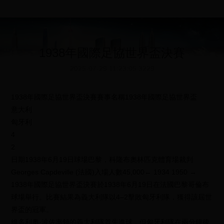
1938年國際足協世界盃決賽
2025-07-29 11:23:05
3229
1938年國際足協世界盃決賽賽事名稱1938年國際足協世界盃
意大利
匈牙利
4
2
日期1938年6月19日球場巴黎，科隆布奧林匹克體育場裁判
Georges Capdeville (法國)入場人數45,000← 1934 1950 →
1938年國際足協世界盃決賽於1938年6月19日在法國巴黎哥倫布
球場舉行。比賽結果為義大利隊以4–2擊敗匈牙利隊，獲得該屆世
界盃的冠軍。
維多利奧·波佐率領的義大利隊首先進球，但匈牙利隊在兩分鐘後