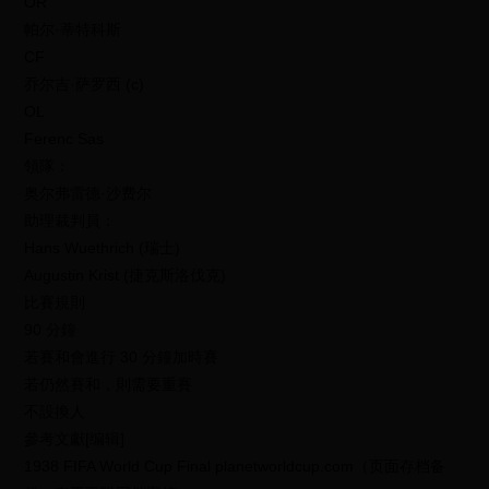
OR
帕尔·蒂特科斯
CF
乔尔吉·萨罗西 (c)
OL
Ferenc Sas
領隊：
奥尔弗雷德·沙费尔
助理裁判員：
Hans Wuethrich (瑞士)
Augustin Krist (捷克斯洛伐克)
比賽規則
90 分鐘
若賽和會進行 30 分鐘加時賽
若仍然賽和，則需要重賽
不設換人
參考文獻[编辑]
1938 FIFA World Cup Final planetworldcup.com（页面存档备