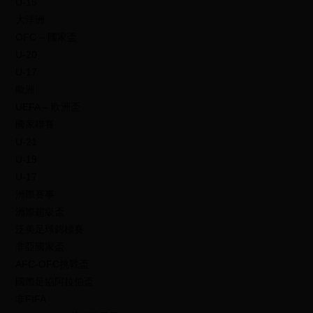
U-15
大洋洲
OFC – 國家盃
U-20
U-17
歐洲
UEFA – 欧洲盃
國家聯賽
U-21
U-19
U-17
洲際賽事
洲際超級盃
泛美足球錦標賽
非亞國家盃
AFC-OFC挑戰盃
國際足協阿拉伯盃
非FIFA