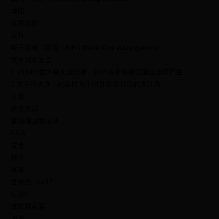
場館
決賽場館
奖杯
电子游戏（英语：FIFA World Cup video games）
世界冠军金盃
1 1930年世界杯无预选赛，因为参赛名额仅通过邀请产生
2 未举行决赛；此条目为小组赛最后阶段的决胜局
分类
共享资源
查论编國際足球
FIFA
協會
隊伍
賽事
世界盃（U-17
U-20）
洲際國家盃
奧運