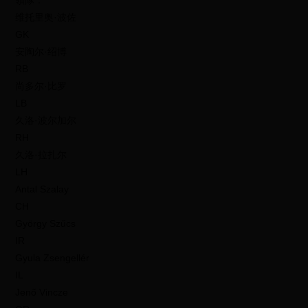
領隊：
维托里奥·波佐
GK
安陶尔·绍博
RB
尚多尔·比罗
LB
久洛·波尔加尔
RH
久洛·拉扎尔
LH
Antal Szalay
CH
György Szűcs
IR
Gyula Zsengellér
IL
Jenő Vincze