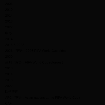
2006
2010
2014
2018
2022
申办
2014
2018 & 2022
2026（英语：2026 FIFA World Cup bids）
2030
裁判（英语：FIFA World Cup referees）
2010
2014
2018
2022
队伍表现
AFC（英语：Asian nations at the FIFA World Cup）
CAF