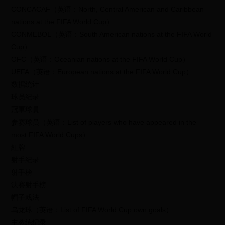
CONCACAF（英语：North, Central American and Caribbean
nations at the FIFA World Cup）
CONMEBOL（英语：South American nations at the FIFA World
Cup）
OFC（英语：Oceanian nations at the FIFA World Cup）
UEFA（英语：European nations at the FIFA World Cup）
数据统计
球员纪录
冠軍球員
参赛球员（英语：List of players who have appeared in the
most FIFA World Cups）
紅牌
射手纪录
射手榜
決賽射手榜
帽子戏法
乌龙球（英语：List of FIFA World Cup own goals）
主教练纪录