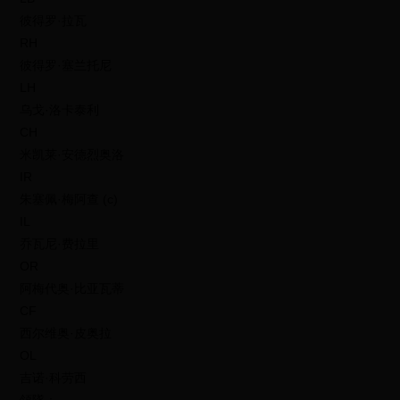
彼得罗·拉瓦
RH
彼得罗·塞兰托尼
LH
乌戈·洛卡泰利
CH
米凯莱·安德烈奥洛
IR
朱塞佩·梅阿查 (c)
IL
乔瓦尼·费拉里
OR
阿梅代奥·比亚瓦蒂
CF
西尔维奥·皮奥拉
OL
吉诺·科劳西