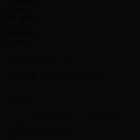
太平洋運動會
南亞運動會
東南亞運動會
參見：代碼
世紀最佳球會
女子足球
世界杯积分榜数据列表-足球
每日热量需求计算器 - 我一天该吃多少卡路里？
最新发表
2026年世界杯门票抢购攻略：FIFA官方购票渠道与省钱技巧
全解析
胖罗惊艳亮相世界杯开幕式，点燃全球球迷激情