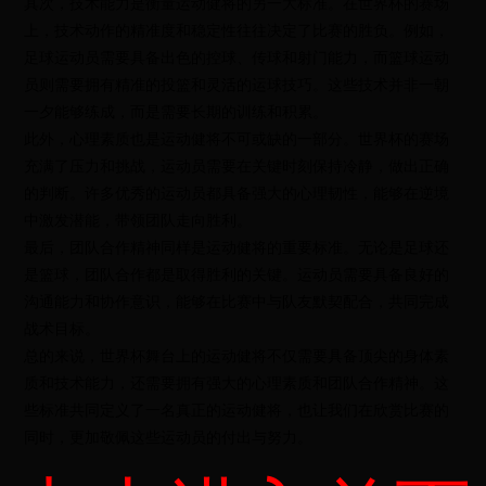
其次，技术能力是衡量运动健将的另一大标准。在世界杯的赛场
上，技术动作的精准度和稳定性往往决定了比赛的胜负。例如，
足球运动员需要具备出色的控球、传球和射门能力，而篮球运动
员则需要拥有精准的投篮和灵活的运球技巧。这些技术并非一朝
一夕能够练成，而是需要长期的训练和积累。
此外，心理素质也是运动健将不可或缺的一部分。世界杯的赛场
充满了压力和挑战，运动员需要在关键时刻保持冷静，做出正确
的判断。许多优秀的运动员都具备强大的心理韧性，能够在逆境
中激发潜能，带领团队走向胜利。
最后，团队合作精神同样是运动健将的重要标准。无论是足球还
是篮球，团队合作都是取得胜利的关键。运动员需要具备良好的
沟通能力和协作意识，能够在比赛中与队友默契配合，共同完成
战术目标。
总的来说，世界杯舞台上的运动健将不仅需要具备顶尖的身体素
质和技术能力，还需要拥有强大的心理素质和团队合作精神。这
些标准共同定义了一名真正的运动健将，也让我们在欣赏比赛的
同时，更加敬佩这些运动员的付出与努力。