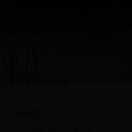
0yhfk.com
最新发表
保罗谈新赛季：每支球队的夺冠梦从训练