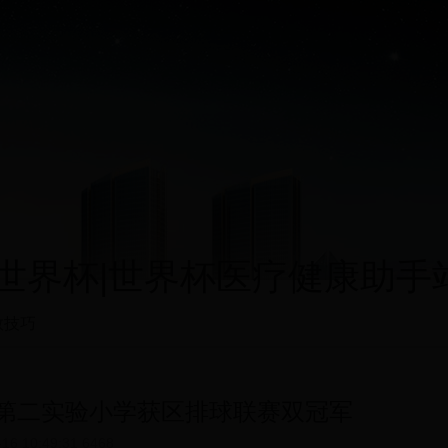
界杯|世界杯医疗健康助手站|12
救技巧
第二实验小学获区排球联赛双冠军
-16 10:49:31
6468