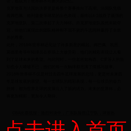
语，都成为了世界杯不可磨灭的记忆。
克罗地亚与法国的决赛更是将整个赛事推向了高潮。法国队凭借
着姆巴佩、格列兹曼等球星的出色表现，最终以4-2战胜了顽强的
克罗地亚队，第二次捧起了大力神杯。而克罗地亚队虽然未能夺
冠，但他们展现出的团队精神和不屈不挠的斗志同样赢得了全世
界的尊重。
此外，2018年世界杯还见证了许多新星的崛起。姆巴佩、凯恩、
莫德里奇等年轻球员在赛场上大放异彩，他们的精彩表现让人看
到了足球未来的希望。与此同时，一些老将如梅西、C罗等人的告
别也令人唏嘘不已，他们的每一次触球都充满了情感与故事。
2018年世界杯不仅是对过去四年足球发展的总结，更是对未来四
年足球发展的展望。每一支球队的精彩表现，每一位球员的奋力
拼搏，都为世界足球的发展注入了新的活力。未来的世界杯，必
将更加精彩，更加令人期待。
CBA比赛战报：激烈对决中，广东队险胜辽宁队，球迷热
点击进入首页
议不断