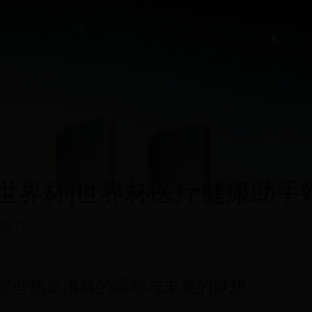
界杯|世界杯医疗健康助手站|12
救技巧
：那些热血沸腾的瞬间与未竟的梦想
-27 22:33:41
7202