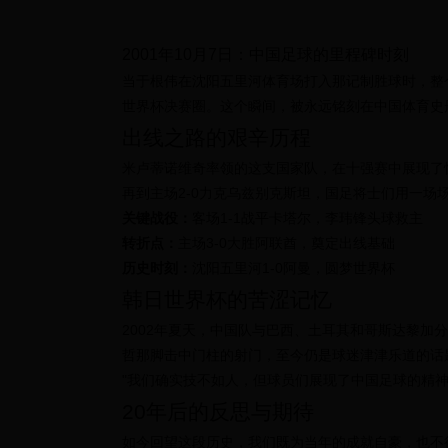
2001年10月7日：中国足球的里程碑时刻
当于根伟在沈阳五里河体育场打入那记制胜球时，整
世界杯决赛圈。这个瞬间，被永远铭刻在中国体育史
出线之路的艰辛历程
米卢蒂诺维奇率领的这支国家队，在十强赛中展现了惊
再到主场2-0力克乌兹别克斯坦，国足将士们用一场
关键战役：
客场1-1战平卡塔尔，李玮锋头球救主
转折点：
主场3-0大胜阿联酋，奠定出线基础
历史时刻：
沈阳五里河1-0阿曼，圆梦世界杯
韩日世界杯的苦涩记忆
2002年夏天，中国队与巴西、土耳其和哥斯达黎加
哲那脚击中门柱的射门，至今仍是球迷津津乐道的话
"我们确实技不如人，但球员们展现了中国足球的精神
20年后的反思与期待
如今回望这段历史，我们既为当年的成就自豪，也不