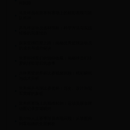
间回顾
马竞球员在世界杯赛场上的精彩表现与团
队精神
乒乓球运动员选材指标：科学方法与实战
经验的完美结合
探索篮球巨星之路：揭秘优秀篮球运动员
的成长与成功秘诀
世界杯球星们的独特收藏：揭秘球员们珍
爱的球鞋背后的故事
吉林男篮世界杯比赛视频回顾：精彩瞬间
与战术分析
世界杯乒乓球比赛奖杯：历史、设计与冠
军荣耀的象征
世界杯赛场上的巅峰时刻：运动员获金牌
动图记录荣耀瞬间
凯尔特人上赛季球员表现回顾：从塔图姆
到霍福德的全面解析