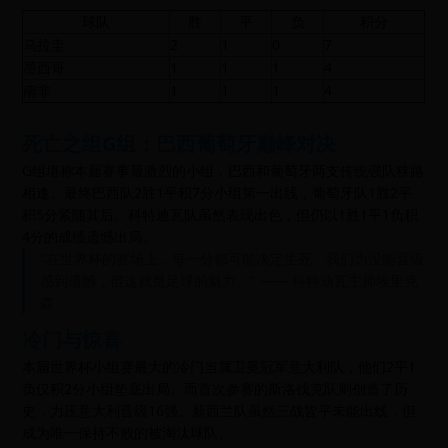
球队
胜
平
负
积分
乌拉圭
2
1
0
7
墨西哥
1
1
1
4
南非
1
1
1
4
死亡之组G组：巴西葡萄牙巅峰对决
G组堪称本届赛事最激烈的小组，巴西和葡萄牙两支传统强队狭路
相逢。最终巴西队2胜1平积7分小组第一出线，葡萄牙队1胜2平
积5分紧随其后。科特迪瓦队虽然表现出色，但仍以1胜1平1负积
4分的成绩遗憾出局。
"在世界杯的赛场上，每一分都可能决定生死。我们为没能晋级
感到遗憾，但这就是足球的魅力。" —— 科特迪瓦主帅埃里克
森
冷门与惊喜
本届世界杯小组赛最大的冷门当属卫冕冠军意大利队，他们2平1
负仅积2分小组垫底出局。而首次参赛的斯洛伐克队则创造了历
史，力压意大利晋级16强。新西兰队虽然三战皆平未能出线，但
成为唯一保持不败的被淘汰球队。