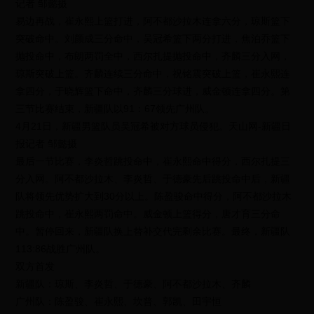
记者 邹懿摄
易边再战，崔永熙上篮打进，阿不都沙拉木连拿六分，琼斯篮下
突破命中。刘颜成三分命中，吴冠希篮下两分打进，焦泊乔篮下
抛投命中，布朗两罚全中，西尔扎提抛投命中，齐麟三分入网，
琼斯突破上篮。齐麟连续三分命中，祝铭震突破上篮，崔永熙连
拿四分，于晓辉篮下命中，齐麟三分球进，威金顿连拿四分。第
三节比赛结束，新疆队以91：67领先广州队。
4月21日，新疆男篮队员吴冠希被对方球员侵犯。天山网-新疆日
报记者 邹懿摄
最后一节比赛，李炎哲跳投命中，崔永熙命中得分，西尔扎提三
分入网。阿不都沙拉木、李炎哲、于德豪先后跳投命中后，新疆
队将领先优势扩大到30分以上。陈盈骏命中得分，阿不都沙拉木
跳投命中，崔永熙两罚命中。威金顿上篮得分，唐才育三分命
中。暂停回来，新疆队换上替补交代完剩余比赛。最终，新疆队
113:86战胜广州队。
双方首发
新疆队：琼斯、李炎哲、于德豪、阿不都沙拉木、齐麟
广州队：陈盈骏、崔永熙、坎普、郭凯、田宇恒