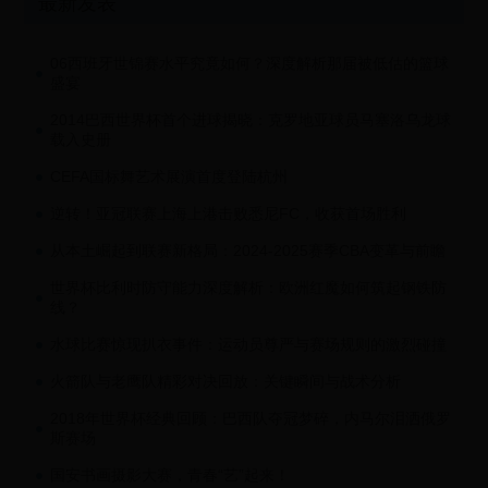
最新发表
06西班牙世锦赛水平究竟如何？深度解析那届被低估的篮球
盛宴
2014巴西世界杯首个进球揭晓：克罗地亚球员马塞洛乌龙球
载入史册
CEFA国标舞艺术展演首度登陆杭州
逆转！亚冠联赛上海上港击败悉尼FC，收获首场胜利
从本土崛起到联赛新格局：2024-2025赛季CBA变革与前瞻
世界杯比利时防守能力深度解析：欧洲红魔如何筑起钢铁防
线？
水球比赛惊现扒衣事件：运动员尊严与赛场规则的激烈碰撞
火箭队与老鹰队精彩对决回放：关键瞬间与战术分析
2018年世界杯经典回顾：巴西队夺冠梦碎，内马尔泪洒俄罗
斯赛场
国安书画摄影大赛，青春“艺”起来！