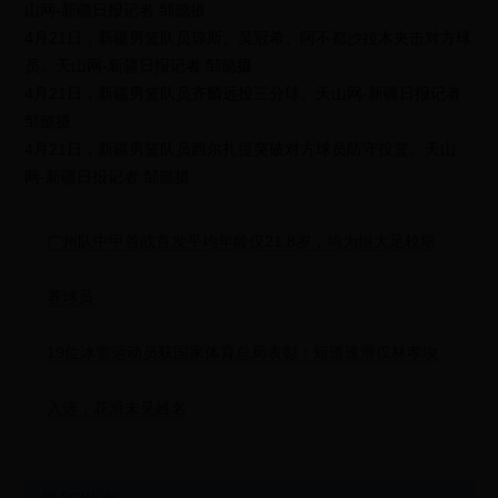
山网-新疆日报记者 邹懿摄
4月21日，新疆男篮队员琼斯、吴冠希、阿不都沙拉木夹击对方球
员。天山网-新疆日报记者 邹懿摄
4月21日，新疆男篮队员齐麟远投三分球。天山网-新疆日报记者
邹懿摄
4月21日，新疆男篮队员西尔扎提突破对方球员防守投篮。天山
网-新疆日报记者 邹懿摄
广州队中甲首战首发平均年龄仅21.8岁，均为恒大足校培
养球员
19位冰雪运动员获国家体育总局表彰：短道速滑仅林孝埈
入选，花滑未见姓名