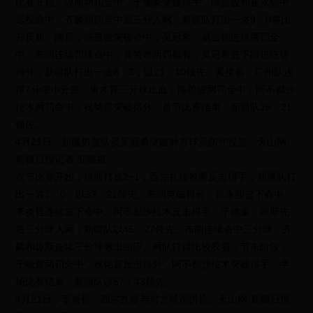
比赛开始，琼斯两罚全中，于德豪突破得手，陈盈骏和崔永熙中
远投命中。齐麟两罚全中后三分入网，新疆队打出一波9：0将比
分反超。随后，陈盈骏突破命中，吴冠希、威金顿连续两罚全
中，布朗连续罚球命中，黄荣奇两罚都有，吴冠希篮下跟进吃饼
得分，新疆队打出一波8：3，以21：10领先。紧接着，广州队连
得7分缩小分差。唐才育三分球止血，陈盈骏两罚全中，阿不都沙
拉木两罚命中，祝铭震突破得分。首节比赛结束，新疆队26：21
领先。
4月21日，新疆男篮队员吴冠希突破对方球员防守投篮。天山网-
新疆日报记者 邹懿摄
次节比赛开始，琼斯打成2+1，西尔扎提抢断反击得手，新疆队打
出一波7：0，以33：21领先。布朗突破得分，崔永熙篮下命中，
李炎哲连续篮下命中。阿不都沙拉木反击得手，于德豪、琼斯先
后三分球入网，新疆队以45：27领先。布朗连续命中三分球，齐
麟和琼斯连续三分球做出回应。两队打得比较胶着，节末阶段，
于晓辉两罚全中，祝铭震反击得分，阿不都沙拉木突破得手。半
场比赛结束，新疆队以57：43领先。
4月21日，李炎哲、西尔扎提与对方球员拼抢。天山网-新疆日报