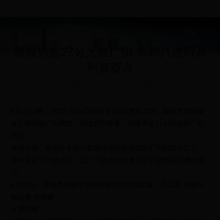
新疆男篮27分大胜广州 拿到八进四系
列赛赛点
2026-01-14 19:24:52
7378
4月21日晚，2023-2024CBA联赛1/4决赛第二场，新疆男篮继续
在主场迎战广州男篮。经过四节较量，新疆男篮113:86战胜广州
男篮。
本场比赛，新疆队全场一直保持领先并将优势扩大到30分以上，
最终取得了一场大胜，以2：0的大比分拿到了八进四系列赛的赛
点。
4月21日，球迷为新疆男篮的精彩表现加油助威。天山网-新疆日
报记者 邹懿摄
比赛回顾