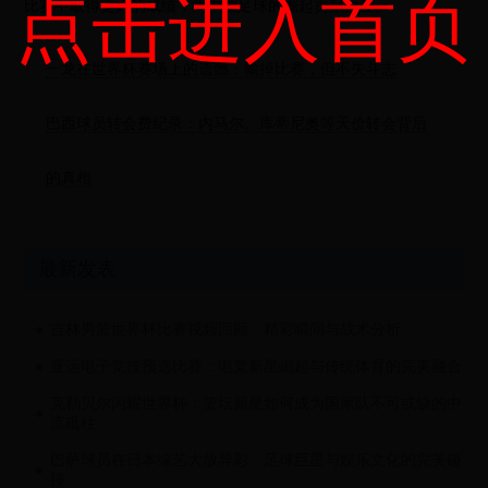
点击进入首页
比赛中取得更好的成绩，为中国足球的崛起贡献力量。
一龙在世界杯赛场上的遗憾：输掉比赛，但不失斗志
巴西球员转会费纪录：内马尔、库蒂尼奥等天价转会背后
的真相
最新发表
吉林男篮世界杯比赛视频回顾：精彩瞬间与战术分析
亚运电子竞技预选比赛：电竞新星崛起与传统体育的完美融合
克勒贝尔闪耀世界杯：篮坛新星如何成为国家队不可或缺的中
流砥柱
巴萨球员在日本综艺大放异彩，足球巨星与娱乐文化的完美碰
撞