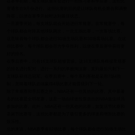
在赛季初期，每支球队通常会进行一些练习赛和季前赛，这些比
赛通常在9月份进行。这些比赛的目的是让球队有机会磨合和调整
阵容，以便在赛季开始时达到最佳状态。
一旦赛季开始，每支球队就会开始进行常规赛。在常规赛中，每
个球队都会对阵其他球队两次，一次主场比赛，一次客场比赛。
这意味着每个球队都会进行30场主场比赛和30场客场比赛。在这
些比赛中，每个球队都会尽力争夺胜利，以便在季后赛中获得更
好的排名。
在季后赛中，只有16支球队能够晋级。这16支球队将根据常规赛
的排名进行配对，进行一系列的单败淘汰赛，直到最后只剩下一
支球队获得总冠军。在季后赛中，每个系列赛都是采用7场4胜
制，意味着球队必须赢得4场比赛才能晋级到下一轮。
除了常规赛和季后赛之外，NBA还有一些其他的比赛。其中最著
名的比赛是全明星赛，这是一场由球迷投票选出的NBA最佳球员
参加的比赛。此外，NBA还有一些其他的比赛，如复活节比赛和
圣诞节比赛等，这些比赛都是为了吸引更多的球迷和增加比赛的
娱乐性。
总的来说，NBA赛季有82场比赛，每个球队都会进行30场主场比