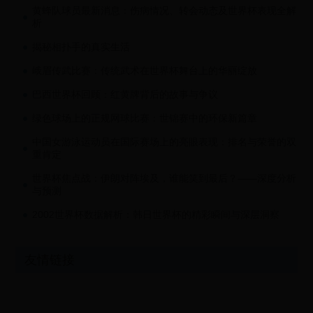
黄蜂队球员最新消息：伤病情况、转会动态及世界杯表现全解
析
揭秘相扑手的真实生活
峨眉传武比赛：传统武术在世界杯舞台上的华丽绽放
巴西世界杯回顾：红黄牌背后的故事与争议
绿色球场上的正规网球比赛：世锦赛中的环保新篇章
中国女游泳运动员在国际赛场上的亮眼表现：排名与荣誉的双
重肯定
世界杯焦点战：伊朗对阵埃及，谁能笑到最后？——深度分析
与预测
2002世界杯数据解析：韩日世界杯的精彩瞬间与深层洞察
友情链接