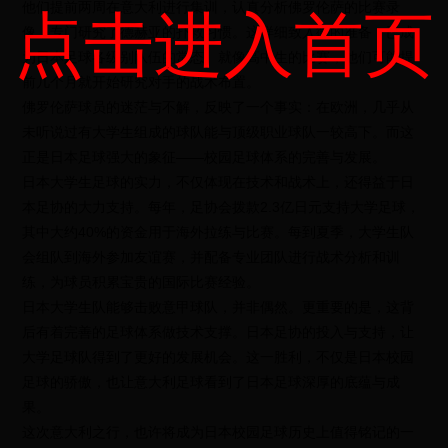
他们提前两周在意大利进行集训，认真分析佛罗伦萨的比赛录
点击进入首页
像，专门研究了德赫亚的扑救习惯。这样细致入微的准备，已成
为日本足球各级别队伍的常态。就像高中生的比赛，他们可能提
前几个月就开始研究对手的战术布置。
佛罗伦萨球员的迷茫与不解，反映了一个事实：在欧洲，几乎从
未听说过有大学生组成的球队能与顶级职业球队一较高下。而这
正是日本足球强大的象征——校园足球体系的完善与发展。
日本大学生足球的实力，不仅体现在技术和战术上，还得益于日
本足协的大力支持。每年，足协会拨款2.3亿日元支持大学足球，
其中大约40%的资金用于海外拉练与比赛。每到夏季，大学生队
会组队到海外参加友谊赛，并配备专业团队进行战术分析和训
练，为球员积累宝贵的国际比赛经验。
日本大学生队能够击败意甲球队，并非偶然。更重要的是，这背
后有着完善的足球体系做技术支撑。日本足协的投入与支持，让
大学足球队得到了更好的发展机会。这一胜利，不仅是日本校园
足球的骄傲，也让意大利足球看到了日本足球深厚的底蕴与成
果。
这次意大利之行，也许将成为日本校园足球历史上值得铭记的一