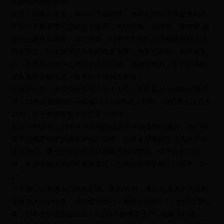
生足球的精彩表演。
从双方的阵容来看，差距似乎很明显，佛罗伦萨的主帅皮奥利几
乎派出了新赛季可能的主力阵容，包括哲科、戈森斯、莫伊塞-基
恩和德赫亚等名将。与之相比，日本大学生队的所有球员都是现
役大学生！如果从球员身价的角度来看，佛罗伦萨的一名常规主
力，甚至足以抵得上对方全队的价值。谁能预料到，意甲的顶级
球队居然会输给这一群来自亚洲的大学生！
比赛开始后，佛罗伦萨迅速占据了主动，并在第16分钟由佐姆传
球，10号古德蒙德松轻松破门，1-0领先。然而，他们显然没有意
识到，接下来将发生一场惊天大逆转。
第25分钟左右，日本大学生们的技战术开始显现出威力。他们放
弃了与佛罗伦萨拼身体对抗的策略，转而采用更加灵活高效的传
球与跑位，通过快速的配合试图撕开对方防线。终于在第33分
钟，来自中央大学的常藤奏通过一次精妙的滑铲将比分扳平，1-
1！
下半场，比赛进入白热化阶段。第81分钟，来自筑波大学的吉村
瑠晟攻入一记绝杀，成功逆转比分，最终定格在2-1！全场比赛结
束，日本大学生选拔队以2-1逆转击败佛罗伦萨，创造了历史！