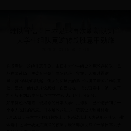
难以置信！日本足球再次刷新认知！
大学生组队竟逆转战胜意甲劲旅
2026-01-01 15:59:52
716
你没看错，这绝非恶作剧。由日本大学生组成的足球选拔队，竟
然在绿茵场上逆袭意甲豪门佛罗伦萨，实在让人难以置信！
当比赛的终场哨响起，佛罗伦萨球员的脸上写满了震惊和难以置
信。显然，他们从未设想过，自己会在一场友谊赛中，被一支平
均年龄不到23岁的日本大学生队以2-1的比分逆转。
如果你还不知道，现如今的日本大学生足球队，已经进步到了一
个令人吃惊的高度。日本足球的进步，确实让人刮目相看。
8月15日，在意大利的绿茵场上，本来被球迷认为是职业球队与业
余选手之间一场无关痛痒的较量，最终却演变成了一场日本大学